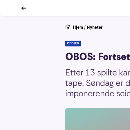
Hjem
/
Nyheter
ODDSEN
OBOS: Fortset
Etter 13 spilte ka
tape. Søndag er d
imponerende seier