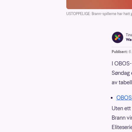
USTOPPELIGE: Brann-spillerne har hatt g
Tin
Was
Publisert:
6.
I OBOS-l
Søndag e
av tabel
OBOS-
Uten ett
Brann vi
Eliteseri