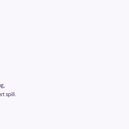
ng,
 spill.