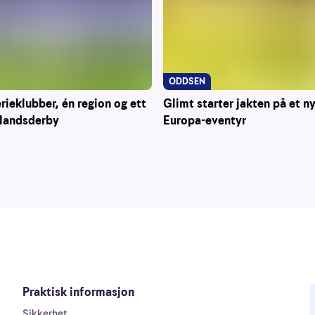
ODDSEN
Glimt starter jakten på et n
erieklubber, én region og ett
Europa-eventyr
landsderby
Praktisk informasjon
Sikkerhet