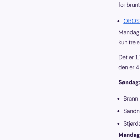
for brun
OBOS-
Mandag 
kun tre s
Det er 1
den er 4
Søndag:
Brann 
Sandne
Stjørd
Mandag