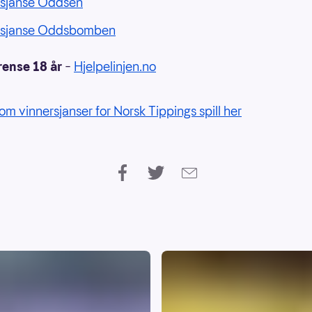
rsjanse Oddsen
rsjanse Oddsbomben
rense 18 år
–
Hjelpelinjen.no
om vinnersjanser for Norsk Tippings spill her