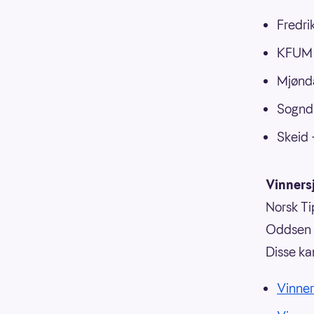
Fredri
KFUM -
Mjønda
Sognda
Skeid 
Vinnersj
Norsk Tip
Oddsen o
Disse ka
Vinner