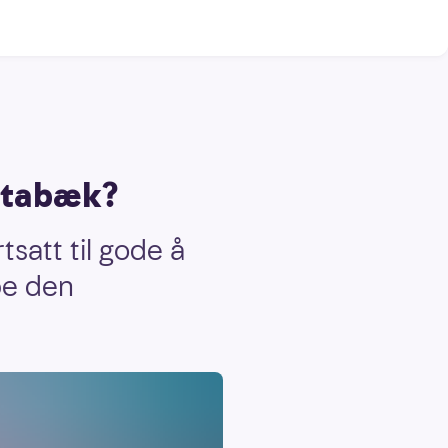
 Stabæk?
tsatt til gode å
pe den