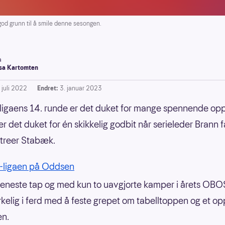
od grunn til å smile denne sesongen.
a
a Kartomten
 juli 2022
Endret:
3. januar 2023
igaens 14. runde er det duket for mange spennende opp
r det duket for én skikkelig godbit når serieleder Brann 
ltreer Stabæk.
ligaen på Oddsen
 eneste tap og med kun to uavgjorte kamper i årets OBOS
rkelig i ferd med å feste grepet om tabelltoppen og et opp
en.