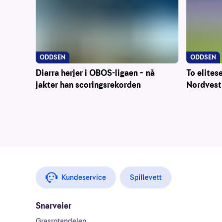
ODDSEN
ODDSEN
Diarra herjer i OBOS-ligaen – nå
To elites
jakter han scoringsrekorden
Nordvest
Kundeservice
Spillevett
Snarveier
Grasrotandelen