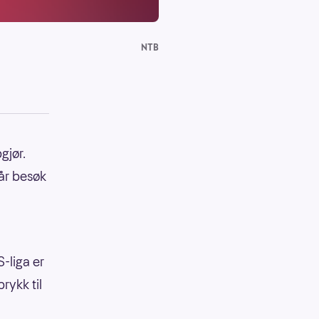
NTB
gjør.
får besøk
-liga er
rykk til