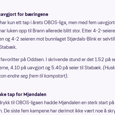
avgjort for bæringene
ar kun ett tap i årets OBOS-liga, men med fem uavgjort
ar luken opp til Brann allerede blitt stor. Etter 4-2-seier
n og 4-2 seieren mot bunnlaget Stjørdals-Blink er selvtil
i Stabæk.
 favoritter på Oddsen. I skrivende stund er det 1.52 på sei
rne, 4.10 på uavgjort og 5.40 på seier til Stabæk.
(Husk
an endre seg frem til kampstart).
ake tap for Mjøndalen
drykk til OBOS-ligaen hadde Mjøndalen en sterk start på
. De siste fem kampene har derimot ikke vært noe å skr