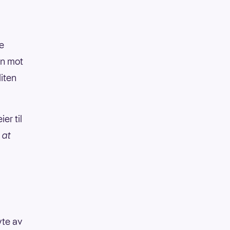
e
en mot
liten
er til
 at
yte av