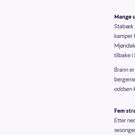
Mange u
Stabæk h
kamper h
Mjøndale
tilbake 
Brann er
bergense
oddsen k
Fem str
Etter ne
sesongen