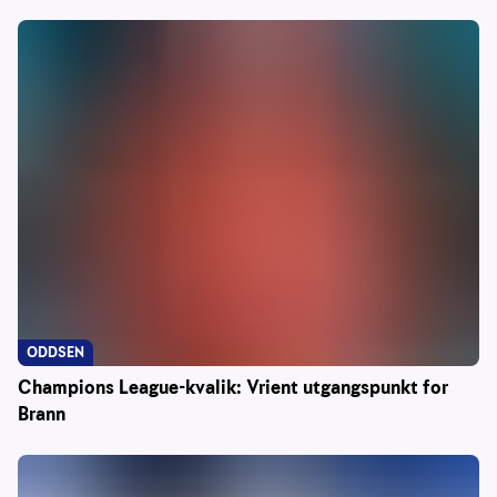
ODDSEN
Champions League-kvalik: Vrient utgangspunkt for
Brann