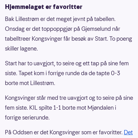
Hjemmelaget er favoritter
Bak Lillestrøm er det meget jevnt på tabellen.
Onsdag er det toppoppgjør på Gjemselund når
tabelltreer Kongsvinger får besøk av Start. To poeng
skiller lagene.
Start har to uavgjort, to seire og ett tap på sine fem
siste. Tapet kom i forrige runde da de tapte 0-3
borte mot Lillestrøm.
Kongsvinger står med tre uavgjort og to seire på sine
fem siste. KIL spilte 1-1 borte mot Mjøndalen i
forrige serierunde.
På Oddsen er det Kongsvinger som er favoritter.
Det