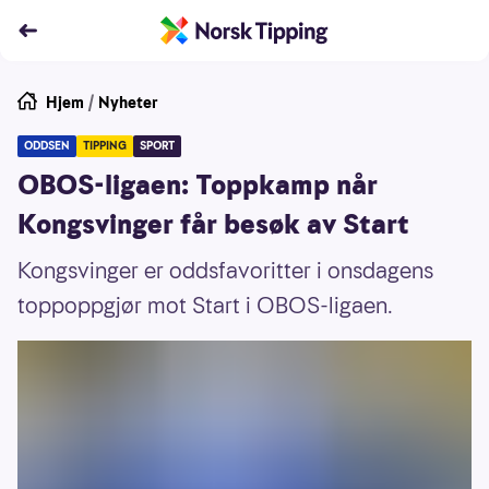
Hjem
/
Nyheter
ODDSEN
TIPPING
SPORT
OBOS-ligaen: Toppkamp når
Kongsvinger får besøk av Start
Kongsvinger er oddsfavoritter i onsdagens
toppoppgjør mot Start i OBOS-ligaen.