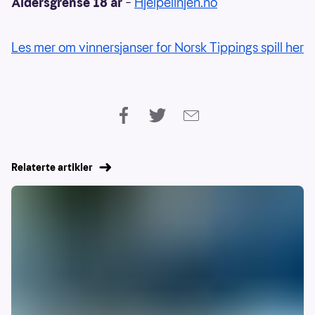
Aldersgrense 18 år
–
Hjelpelinjen.no
Les mer om vinnersjanser for Norsk Tippings spill her
Relaterte artikler