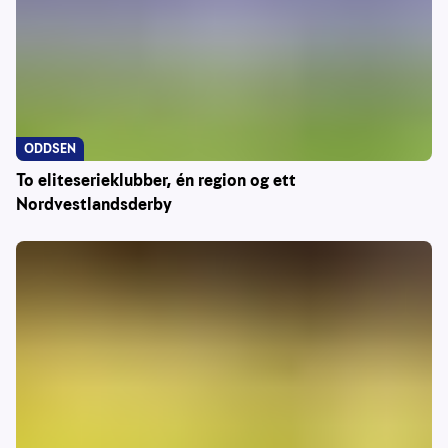
ODDSEN
To eliteserieklubber, én region og ett
Nordvestlandsderby