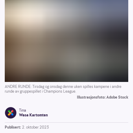
ANDRE RUNDE: Tirsdag og onsdag denne uken spilles kampene i andre
runde av gruppespillet i Champions League.
Illustrasjonsfoto: Adobe Stock
Tina
Wasa Kartomten
Publisert:
2. oktober 2023