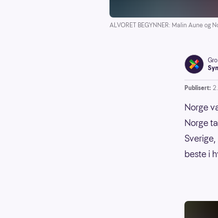
ALVORET BEGYNNER: Malin Aune og Norg
Gro
Syn
Publisert:
2
Norge va
Norge ta
Sverige, 
beste i h