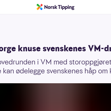
orge knuse svenskenes VM-d
ovedrunden i VM med storoppgjøret
 kan ødelegge svenskenes håp om kv