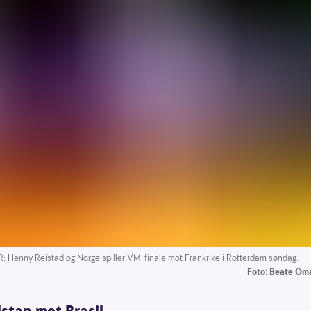
 Henny Reistad og Norge spiller VM-finale mot Frankrike i Rotterdam søndag.
Foto: Beate Om
lstap mot Brasil