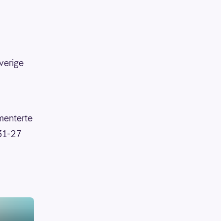
verige
mmenterte
 31-27