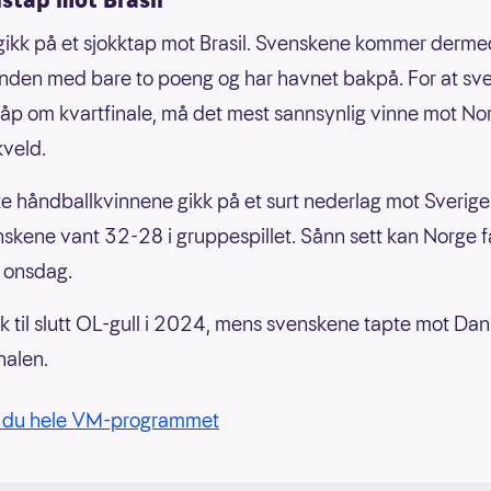
gikk på et sjokktap mot Brasil. Svenskene kommer dermed
den med bare to poeng og har havnet bakpå. For at sv
håp om kvartfinale, må det mest sannsynlig vinne mot No
veld.
e håndballkvinnene gikk på et surt nederlag mot Sverige 
enskene vant 32-28 i gruppespillet. Sånn sett kan Norge få
 onsdag.
k til slutt OL-gull i 2024, mens svenskene tapte mot Dan
nalen.
r du hele VM-programmet