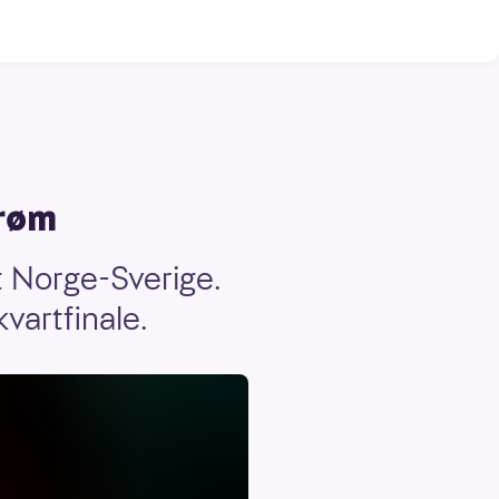
røm
 Norge-Sverige.
artfinale.