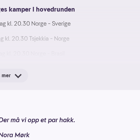
es kamper i hovedrunden
g kl. 20.30 Norge – Sverige
g kl. 20.30 Tsjekkia – Norge
g kl. 20.30 Norge – Brasil
s mer
Der må vi opp et par hakk.
Nora Mørk