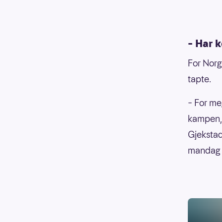
– Har k
For Norg
tapte.
– For me
kampen, 
Gjekstad
mandag 