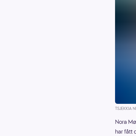
TSJEKKIA NES
Nora Mør
har fått 