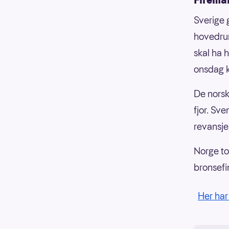
Sverige 
hovedrun
skal ha 
onsdag k
De norsk
fjor. Sv
revansje
Norge to
bronsefi
Her ha