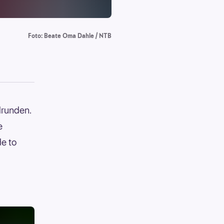
Foto: Beate Oma Dahle / NTB
drunden.
e
de to