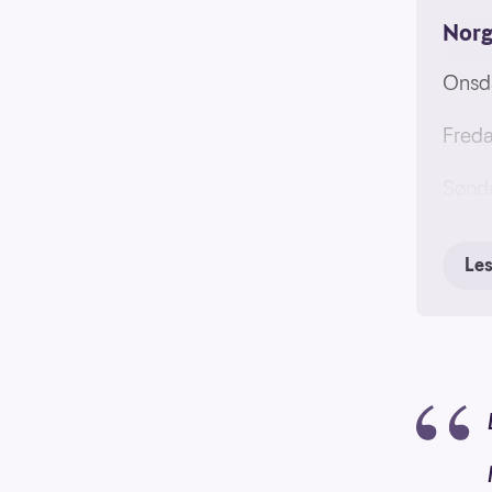
Norg
Onsda
Freda
Sønda
Le