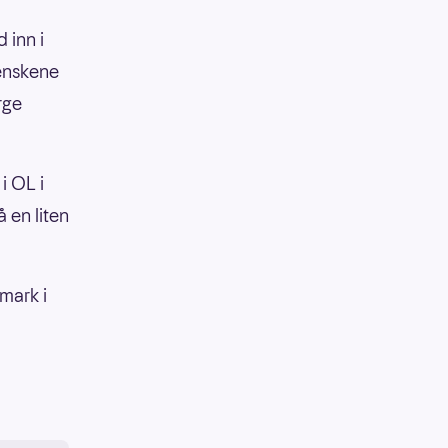
 inn i
enskene
rge
i OL i
 en liten
mark i