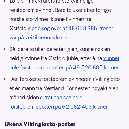
10. april fikk vi årets første kvinnelige
førstepremievinner. Bare to uker etter forrige
norske storvinner, kunne kvinnen fra
Østfold
glede seg over at 48 658 985 kroner
var på vei til hennes konto
.
Så, bare to uker deretter igjen, kunne nok en
heldig kvinne fra Østfold juble, etter å ha
vunnet
hele førstepremiepotten på 49 320 805 kroner
.
Den ferskeste førstepremievinneren i Vikinglotto
er en mann fra Vestland. For nesten nøyaktig en
måned siden
sikret han seg hele
førstepremiepotten på 62 082 403 kroner
.
Ukens Vikinglotto-potter