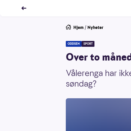
Hjem
/
Nyheter
ODDSEN
SPORT
Over to månede
Vålerenga har ikk
søndag?