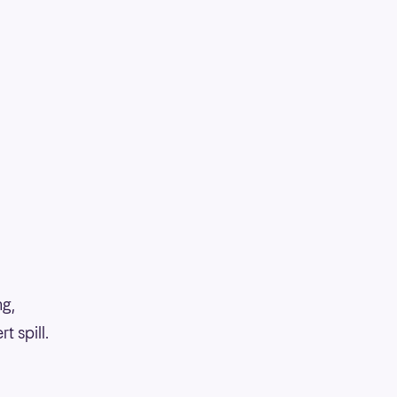
ng,
 spill.