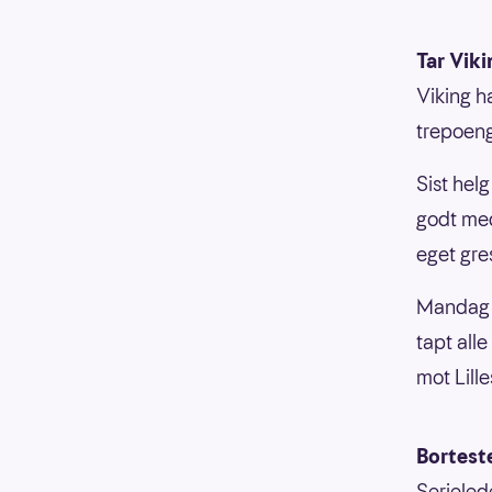
Tar Viki
Viking h
trepoeng
Sist hel
godt med
eget gre
Mandag 
tapt all
mot Lill
Bortest
Serieled