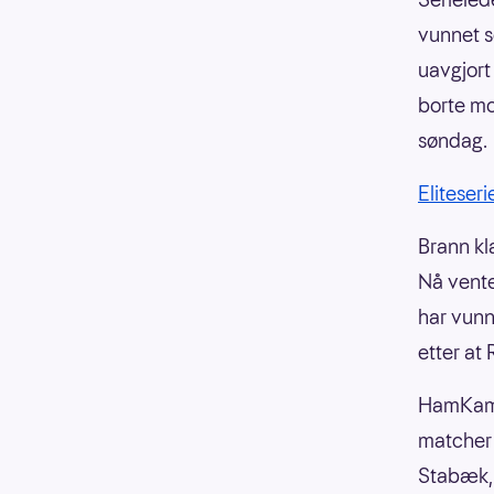
vunnet s
uavgjort
borte mo
søndag.
Eliteser
Brann kl
Nå vente
har vunn
etter at 
HamKam h
matcher 
Stabæk, 