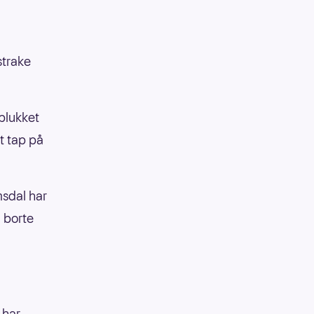
strake
plukket
t tap på
sdal har
 borte
 har