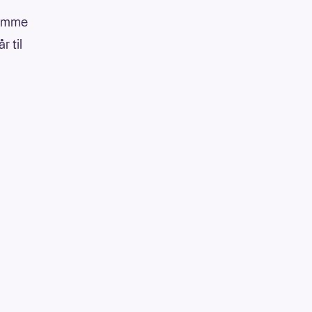
jemme
 til