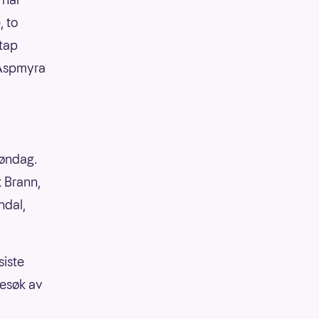
, to
tap
 Aspmyra
søndag.
 Brann,
ndal,
siste
besøk av