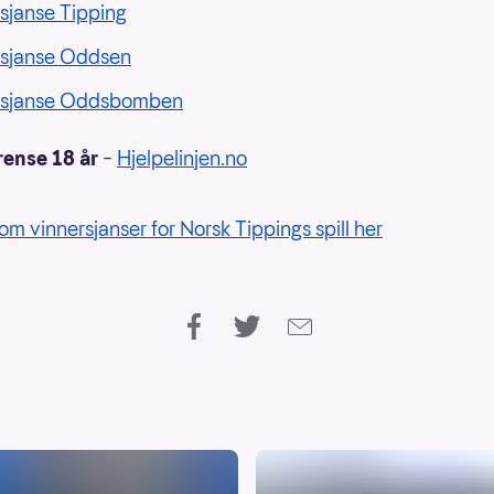
sjanse Tipping
rsjanse Oddsen
rsjanse Oddsbomben
rense 18 år
–
Hjelpelinjen.no
om vinnersjanser for Norsk Tippings spill her