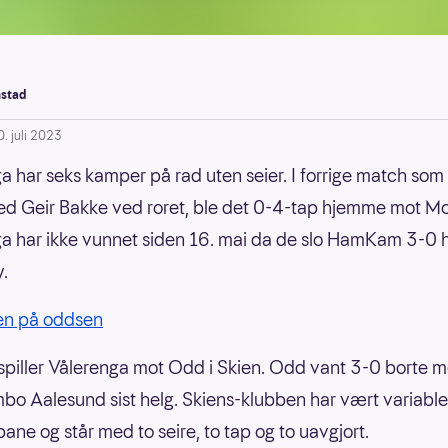
stad
0. juli 2023
a har seks kamper på rad uten seier. I forrige match som
ed Geir Bakke ved roret, ble det 0-4-tap hjemme mot Mo
a har ikke vunnet siden 16. mai da de slo HamKam 3-0
y.
ien på oddsen
piller Vålerenga mot Odd i Skien. Odd vant 3-0 borte m
mbo Aalesund sist helg. Skiens-klubben har vært variabl
ne og står med to seire, to tap og to uavgjort.