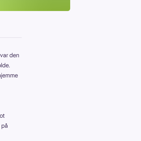
 var den
lde.
 hjemme
ot
e på