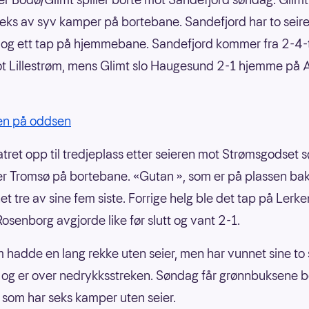
eks av syv kamper på bortebane. Sandefjord har to seire
 og ett tap på hjemmebane. Sandefjord kommer fra 2-4-
t Lillestrøm, mens Glimt slo Haugesund 2-1 hjemme på
ien på oddsen
atret opp til tredjeplass etter seieren mot Strømsgodset 
r Tromsø på bortebane. «Gutan », som er på plassen bak
et tre av sine fem siste. Forrige helg ble det tap på Lerke
Rosenborg avgjorde like før slutt og vant 2-1.
adde en lang rekke uten seier, men har vunnet sine to 
og er over nedrykksstreken. Søndag får grønnbuksene 
som har seks kamper uten seier.