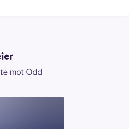
ier
orte mot Odd