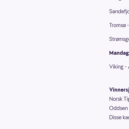
Sandefjo
Tromsø -
Strømsgo
Mandag
Viking -
Vinnersj
Norsk Tip
Oddsen o
Disse ka