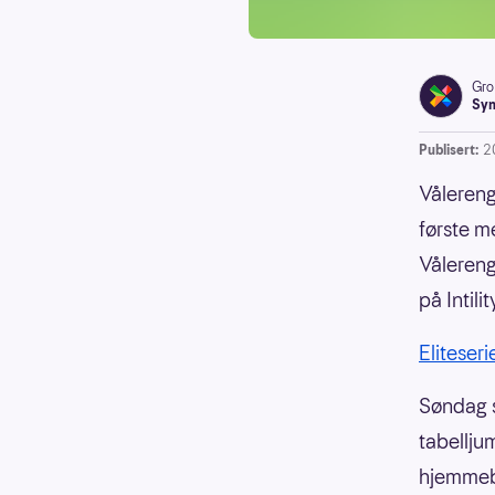
Gro
Syn
Publisert:
2
Vålereng
første m
Vålereng
på Intilit
Eliteser
Søndag s
tabellju
hjemmeba