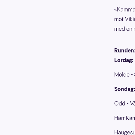
«Kamma»
mot Viki
med en n
Runden
Lørdag:
Molde - 
Søndag:
Odd - Vå
HamKam 
Haugesun