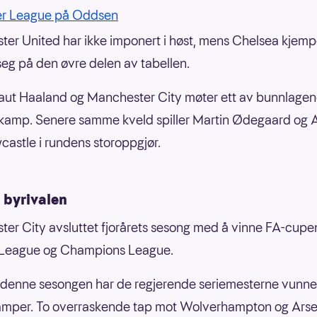
er League på Oddsen
er United har ikke imponert i høst, mens Chelsea kjempe
g på den øvre delen av tabellen.
raut Haaland og Manchester City møter ett av bunnlagen
kamp. Senere samme kveld spiller Martin Ødegaard og 
astle i rundens storoppgjør.
 byrivalen
er City avsluttet fjorårets sesong med å vinne FA-cupe
 League og Champions League.
 denne sesongen har de regjerende seriemesterne vunnet
kamper. To overraskende tap mot Wolverhampton og Arse