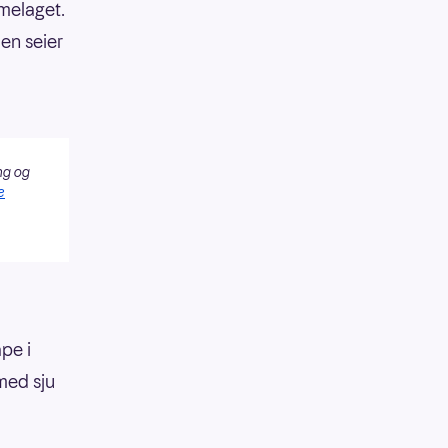
mmelaget.
 en seier
ng og
e
ape i
med sju