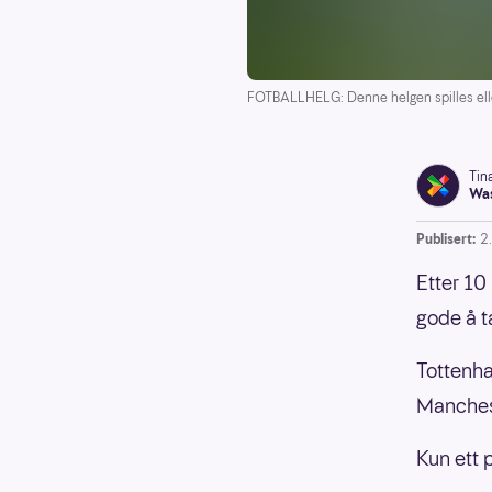
FOTBALLHELG: Denne helgen spilles ellev
Tin
Was
Publisert:
2
Etter 10
gode å t
Tottenha
Manchest
Kun ett 