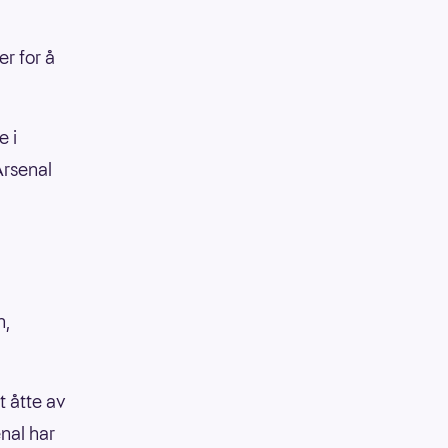
r for å
e i
Arsenal
n,
 åtte av
nal har