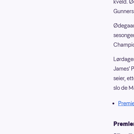
kveld. Ø
Gunners»
Ødegaard
sesongen
Champio
Lørdagen
James' P
seier, e
slo de M
Premi
Premie