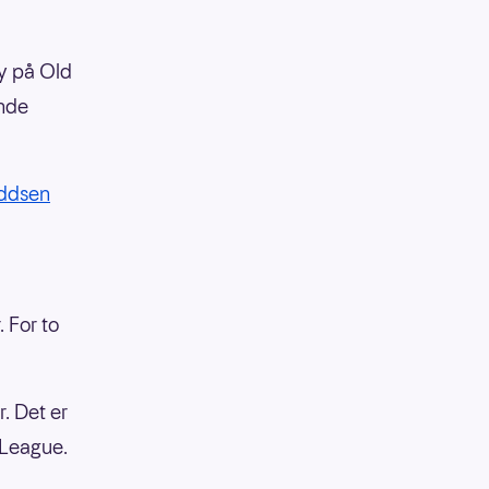
by på Old
ende
Oddsen
 For to
. Det er
 League.