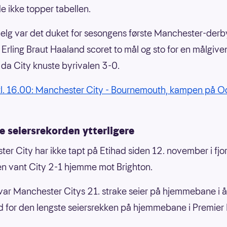
de ikke topper tabellen.
helg var det duket for sesongens første Manchester-der
. Erling Braut Haaland scoret to mål og sto for en målgiv
 da City knuste byrivalen 3-0.
kl. 16.00: Manchester City - Bournemouth, kampen på 
 seiersrekorden ytterligere
er City har ikke tapt på Etihad siden 12. november i fjor.
en vant City 2-1 hjemme mot Brighton.
var Manchester Citys 21. strake seier på hjemmebane i år
d for den lengste seiersrekken på hjemmebane i Premier