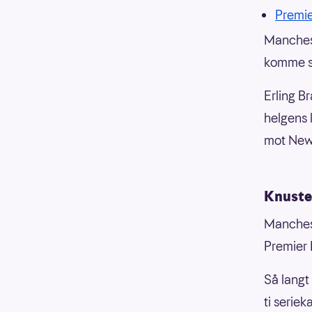
Premi
Manchest
komme se
Erling B
helgens 
mot Newc
Knuste
Manchest
Premier
Så langt
ti serie