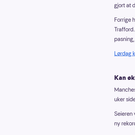
gjort at 
Forrige 
Trafford
pasning,
Lørdag 
Kan øke
Manchest
uker sid
Seieren 
ny rekor