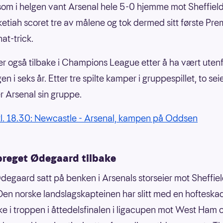
som i helgen vant Arsenal hele 5-0 hjemme mot Sheffield
etiah scoret tre av målene og tok dermed sitt første Pre
at-trick.
er også tilbake i Champions League etter å ha vært uten
en i seks år. Etter tre spilte kamper i gruppespillet, to sei
er Arsenal sin gruppe.
l. 18.30: Newcastle - Arsenal, kampen på Oddsen
reget Ødegaard tilbake
degaard satt på benken i Arsenals storseier mot Sheffie
Den norske landslagskapteinen har slitt med en hofteska
ake i troppen i åttedelsfinalen i ligacupen mot West Ham