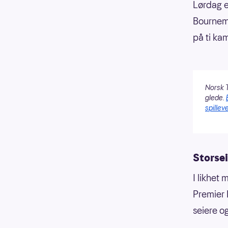
Lørdag e
Bournemo
på ti ka
Norsk T
glede.
spilleve
Storsei
I likhet 
Premier 
seiere og