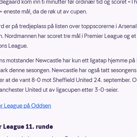
degaard kom inn ti minutter før ordinær tid og scoret «T
 eneste mål, da de røk ut av cupen.
 er på tredjeplass på listen over toppscorerne i Arsena
. Nordmannen har scoret tre mål i Premier League og et 
ns League.
s motstander Newcastle har kun ett ligatap hjemme på 
ark denne sesongen. Newcastle har også tatt sesongens 
tter at de vant 8-0 mot Sheffield United 24. september. 
anchester United ut av ligacupen etter 3-0-seier.
er League på Oddsen
r League 11. runde