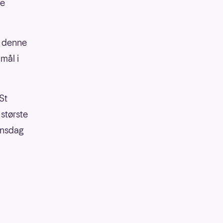
he
l denne
mål i
St
største
Onsdag