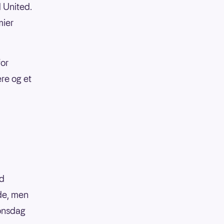
 United.
mier
for
ere og et
ld
de, men
 onsdag