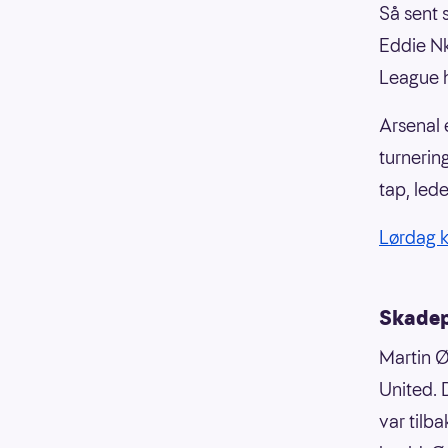
Så sent 
Eddie Nk
League h
Arsenal 
turnering
tap, led
Lørdag k
Skadep
Martin Ø
United. 
var tilb