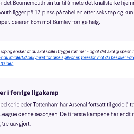
r det Bournemouth sin tur til å møte det knallsterke hje
uth ligger på 17. plass på tabellen etter seks tap og kun
mper. Seieren kom mot Burnley forrige helg.
ipping ønsker at du skal spille i trygge rammer - og at det skal gi spenni
Er du imidlertid bekymret for dine spillvaner, foreslår vi at du besøker vår
ttsider.
er i forrige ligakamp
med serieleder Tottenham har Arsenal fortsatt til gode å t
League denne sesongen. De ti første kampene har endt 
 tre uavgjort.