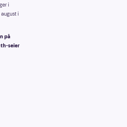
er i
 august i
en på
th-seier