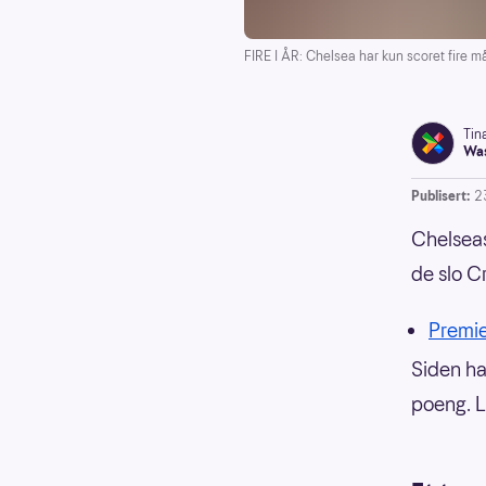
FIRE I ÅR: Chelsea har kun scoret fire m
Tin
Was
Publisert:
2
Chelseas
de slo C
Premi
Siden har
poeng. L