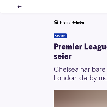
Hjem
/
Nyheter
ODDSEN
Premier League
seier
Chelsea har bare 
London-derby mot