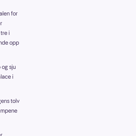
len for
r
tre i
 ende opp
 og sju
lace i
gens tolv
kampene
r