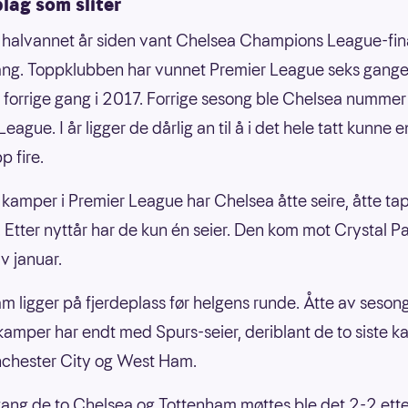
lag som sliter
 halvannet år siden vant Chelsea Champions League-fina
ng. Toppklubben har vunnet Premier League seks gange
e, forrige gang i 2017. Forrige sesong ble Chelsea nummer 
eague. I år ligger de dårlig an til å i det hele tatt kunne
p fire.
 kamper i Premier League har Chelsea åtte seire, åtte tap
. Etter nyttår har de kun én seier. Den kom mot Crystal Pa
v januar.
m ligger på fjerdeplass før helgens runde. Åtte av seson
mper har endt med Spurs-seier, deriblant de to siste 
chester City og West Ham.
gang de to Chelsea og Tottenham møttes ble det 2-2 ette