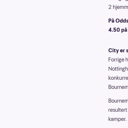
2 hjemm
På Oddse
4.50 på 
City er 
Forrige 
Nottingh
konkurre
Bournem
Bournemo
resultert
kamper.