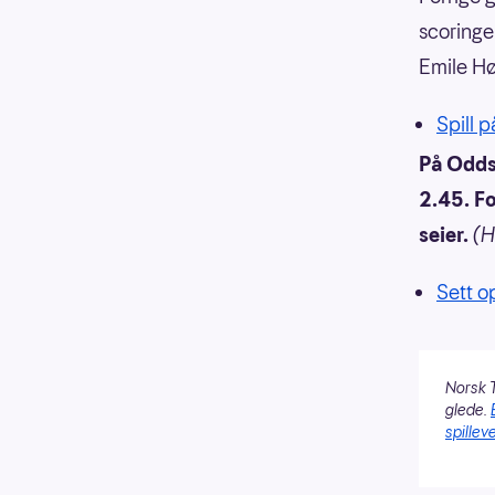
scoringe
Emile Hø
Spill 
På Oddse
2.45. Fo
seier.
(H
Sett o
Norsk T
glede.
spilleve