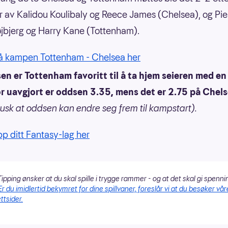
r av Kalidou Koulibaly og Reece James (Chelsea), og Pie
jbjerg og Harry Kane (Tottenham).
på kampen Tottenham - Chelsea her
n er Tottenham favoritt til å ta hjem seieren med en
r uavgjort er oddsen 3.35, mens det er 2.75 på Chel
usk at oddsen kan endre seg frem til kampstart).
pp ditt Fantasy-lag her
ipping ønsker at du skal spille i trygge rammer - og at det skal gi spenni
Er du imidlertid bekymret for dine spillvaner, foreslår vi at du besøker vår
ttsider.