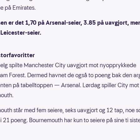
e på Emirates.
n er det 1,70 på Arsenal-seier, 3.85 på uavgjort, me
Leicester-seier.
storfavoritter
helg spilte Manchester City uavgjort mot nyopprykkede
am Forest. Dermed havnet de også to poeng bak den ar
nten på tabelltoppen — Arsenal. Lørdag spiller City mot
outh.
uth står med fem seiere, seks uavgjort og 12 tap, noe 
 i 21 poeng. Bournemouth har kun to seiere på sine ti sist