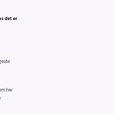
ns det er
geste
som har
e