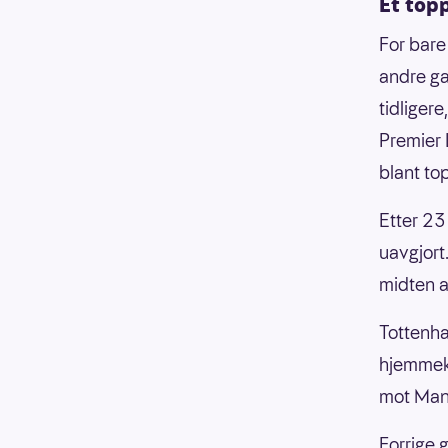
Et topp
For bare
andre ga
tidliger
Premier L
blant top
Etter 23
uavgjort
midten a
Tottenha
hjemmeka
mot Man
Forrige 