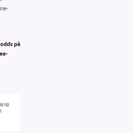
rre-
 odds på
sea-
ng og
e