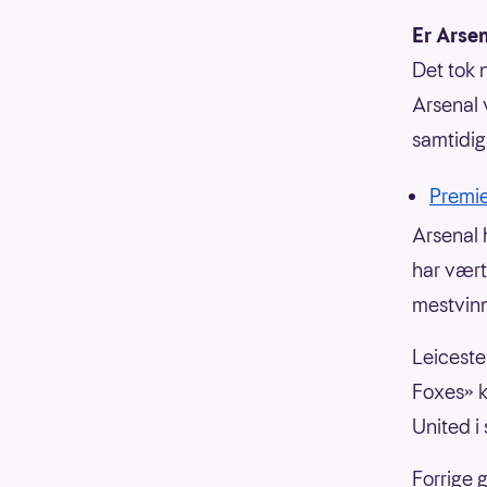
Er Arsen
Det tok 
Arsenal 
samtidig
Premi
Arsenal 
har vært
mestvinn
Leiceste
Foxes» k
United i 
Forrige 