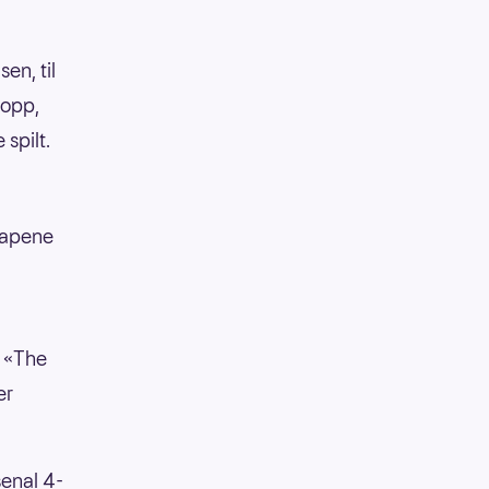
en, til
topp,
spilt.
tapene
. «The
er
senal 4-