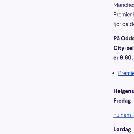
Manchest
Premier 
fjor da 
På Odds
City-se
er 9.80.
Premi
Helgens
Fredag
Fulham 
Lørdag