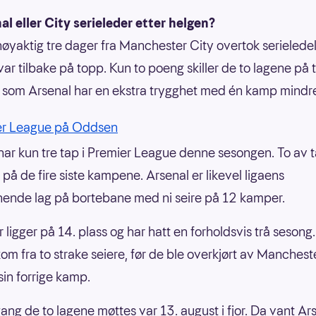
al eller City serieleder etter helgen?
nøyaktig tre dager fra Manchester City overtok serieledels
var tilbake på topp. Kun to poeng skiller de to lagene på 
 som Arsenal har en ekstra trygghet med én kamp mindre 
er League på Oddsen
har kun tre tap i Premier League denne sesongen. To av 
 på de fire siste kampene. Arsenal er likevel ligaens
ende lag på bortebane med ni seire på 12 kamper.
r ligger på 14. plass og har hatt en forholdsvis trå sesong
om fra to strake seiere, før de ble overkjørt av Manchest
sin forrige kamp.
gang de to lagene møttes var 13. august i fjor. Da vant Ar