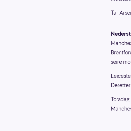
Tar Arse
Nederst
Manchest
Brentfor
seire mo
Leiceste
Deretter 
Torsdag 
Manches