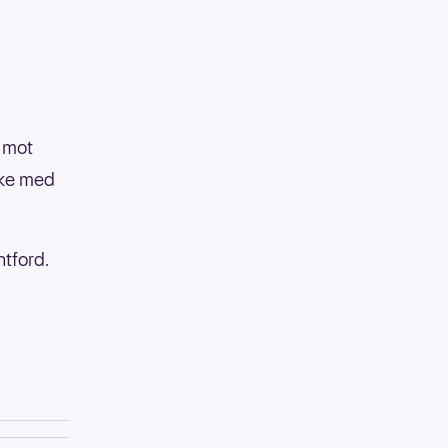
p mot
bake med
ntford.