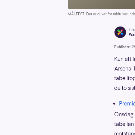
MÅLFEST: Det er duket for midtukerunde
Tin
Was
Publisert:
2
Kun ett 
Arsenal 
tabellto
de to si
Premi
Onsdag s
tabellen
motstand