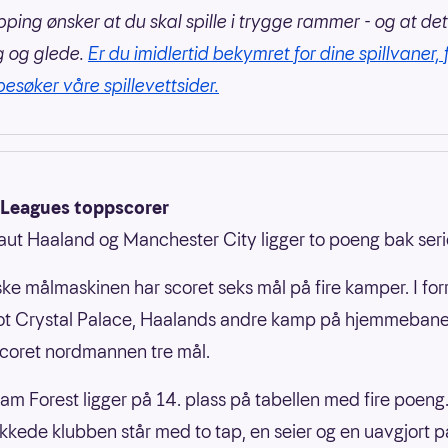
pping ønsker at du skal spille i trygge rammer - og at det
g og glede.
Er du imidlertid bekymret for dine spillvaner, 
besøker våre spillevettsider.
 Leagues toppscorer
raut Haaland og Manchester City ligger to poeng bak seri
ke målmaskinen har scoret seks mål på fire kamper. I for
t Crystal Palace, Haalands andre kamp på hjemmeban
scoret nordmannen tre mål.
am Forest ligger på 14. plass på tabellen med fire poeng
kede klubben står med to tap, en seier og en uavgjort på