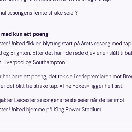
nal sesongens femte strake seier?
 med kun ett poeng
er United fikk en blytung start på årets sesong med ta
d og Brighton. Etter det har «de røde djevlene» slått til
t Liverpool og Southampton.
r har bare ett poeng, det tok de i seriepremieren mot Bre
er det blitt tre strake tap. «The Foxes» ligger helt sist.
jakter Leicester sesongens første seier når de tar imot
ter United hjemme på King Power Stadium.