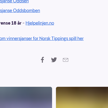
rsjanse Oddsen
rsjanse Oddsbomben
rense 18 år
–
Hjelpelinjen.no
om vinnersjanser for Norsk Tippings spill her