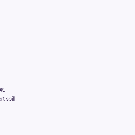
ng,
 spill.