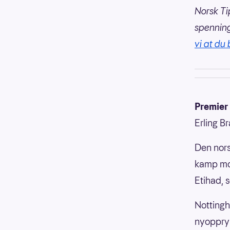
Norsk Ti
spennin
vi at du 
Premier
Erling B
Den nors
kamp mo
Etihad, 
Nottingh
nyoppryk