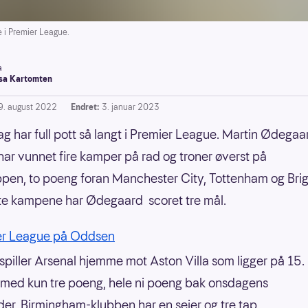
 i Premier League.
a
a Kartomten
9. august 2022
Endret:
3. januar 2023
lag har full pott så langt i Premier League. Martin Ødegaa
har vunnet fire kamper på rad og troner øverst på
ppen, to poeng foran Manchester City, Tottenham og Bri
ste kampene har Ødegaard scoret tre mål.
er League på Oddsen
piller Arsenal hjemme mot Aston Villa som ligger på 15.
 med kun tre poeng, hele ni poeng bak onsdagens
er. Birmingham-klubben har en seier og tre tap.