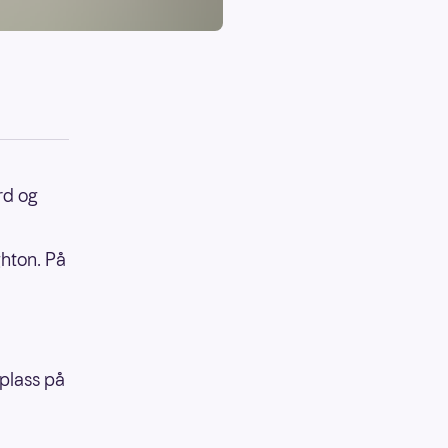
rd og
ghton. På
 plass på