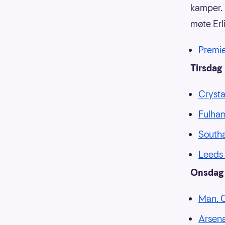
kamper. 
møte Erl
Premi
Tirsdag
Crysta
Fulham
Southa
Leeds 
Onsdag
Man. C
Arsena