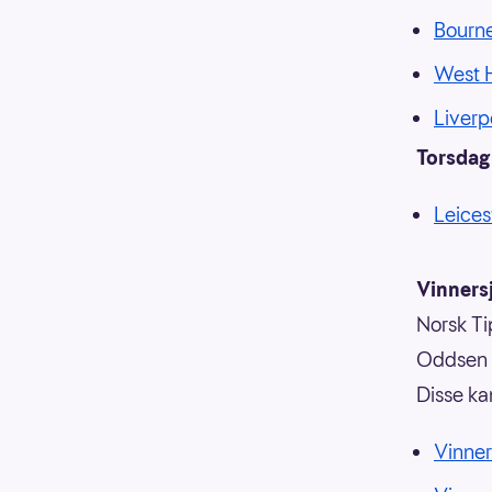
Bourn
West H
Liverp
Torsdag
Leices
Vinnersj
Norsk Tip
Oddsen o
Disse ka
Vinner