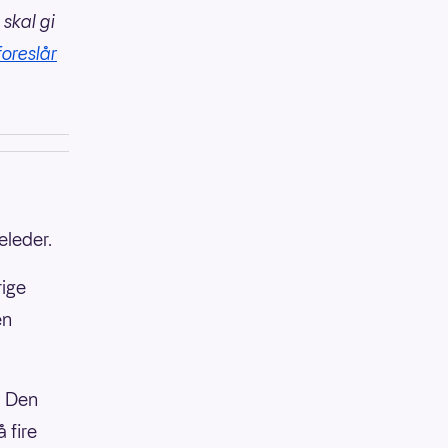
 skal gi
foreslår
eleder.
rige
en
. Den
 fire