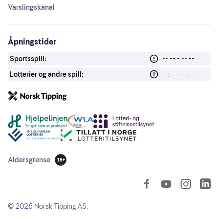
Varslingskanal
Åpningstider
Sportsspill:
--:-- - --:--
Lotterier og andre spill:
--:-- - --:--
Andre lenker
Aldersgrense
18 år
So
©
2026
Norsk Tipping AS.