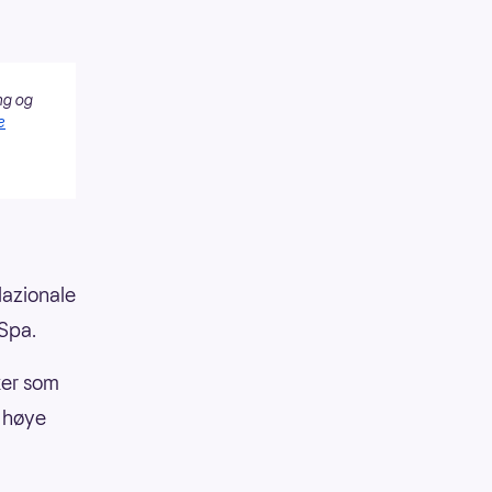
ng og
e
Nazionale
 Spa.
ker som
i høye