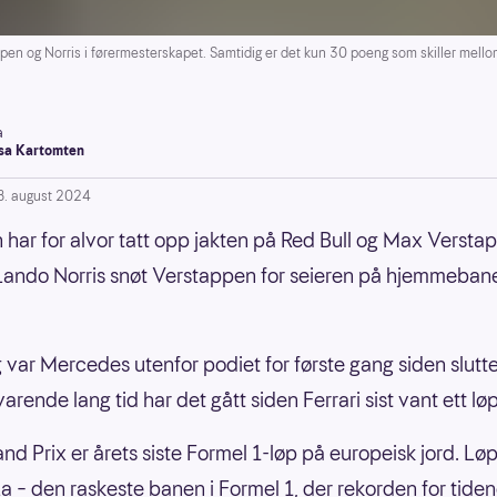
pen og Norris i førermesterskapet. Samtidig er det kun 30 poeng som skiller mell
a
a Kartomten
8. august 2024
har for alvor tatt opp jakten på Red Bull og Max Versta
 Lando Norris snøt Verstappen for seieren på hjemmebane
 var Mercedes utenfor podiet for første gang siden slutt
varende lang tid har det gått siden Ferrari sist vant ett løp
and Prix er årets siste Formel 1-løp på europeisk jord. Løp
 – den raskeste banen i Formel 1, der rekorden for tide