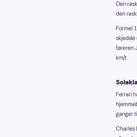
Den rask
den rask
Formel 1
skjedde 
føreren 
km/t.
Solekl
Ferrari 
hjemmeb
ganger t
Charles 