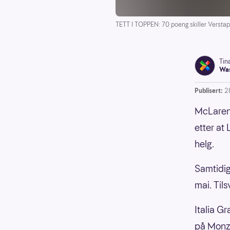
TETT I TOPPEN: 70 poeng skiller Verstap
Tin
Was
Publisert:
2
McLaren 
etter at
helg.
Samtidig
mai. Tils
Italia Gr
på Monza