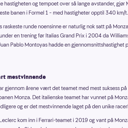
e hastigheten og tempoet over så lange avstander, gjør 
este banen i Formel 1 – med hastigheter opptil 340 km/t.
s raskeste runde noensinne er naturlig nok satt på Monza
under en trening før Italias Grand Prix i 2004 da William
Juan Pablo Montoyas hadde en gjennomsnittshastighet 
art mestvinnende
har gjennom årene vært det teamet med mest suksess på
anen Monza. Det italienske teamet har vunnet på Monz
idligere og er det mestvinnende laget på den unike race
Leclerc kom inn i Ferrari-teamet i 2019 og vant på Monz