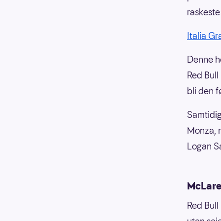
raskeste
Italia G
Denne he
Red Bull
bli den 
Samtidig
Monza, nå
Logan Sa
McLare
Red Bull