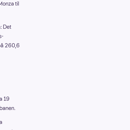
Monza til
: Det
s-
på 260,6
a 19
rbanen.
a