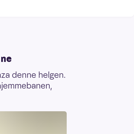
ane
nza denne helgen.
å hjemmebanen,