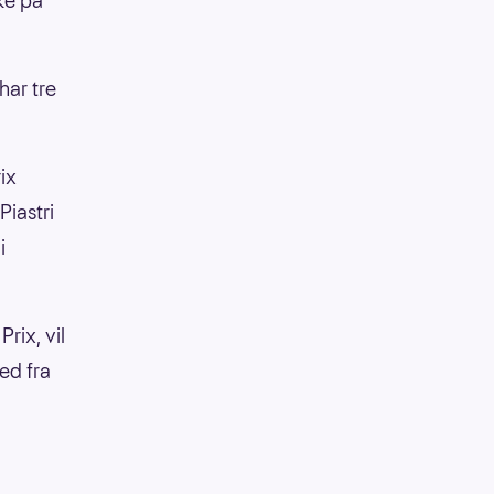
ke på
har tre
ix
Piastri
i
rix, vil
ed fra