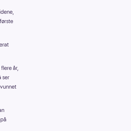
idene,
 første
erat
lere år,
 ser
r vunnet
an
r på