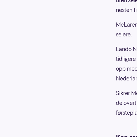
uten sei
nesten fi
McLaren 
seiere.
Lando No
tidliger
opp med s
Nederlan
Sikrer M
de overt
førstepla