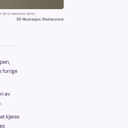
om de to teamene deres.
3D-illustrasjon: Shutterstock
ppen,
 forrige
en av
.
et kjøres
nes