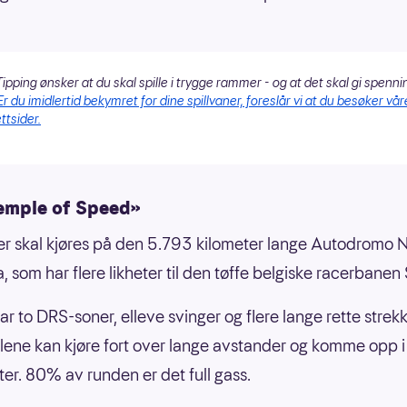
ipping ønsker at du skal spille i trygge rammer - og at det skal gi spenni
Er du imidlertid bekymret for dine spillvaner, foreslår vi at du besøker vår
ttsider.
emple of Speed»
r skal kjøres på den 5.793 kilometer lange Autodromo 
, som har flere likheter til den tøffe belgiske racerbanen
r to DRS-soner, elleve svinger og flere lange rette strek
bilene kan kjøre fort over lange avstander og komme opp 
ter. 80% av runden er det full gass.