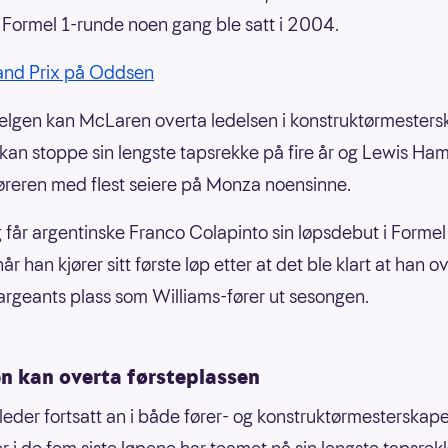
 Formel 1-runde noen gang ble satt i 2004.
rand Prix på Oddsen
lgen kan McLaren overta ledelsen i konstruktørmesters
 kan stoppe sin lengste tapsrekke på fire år og Lewis Ham
føreren med flest seiere på Monza noensinne.
 får argentinske Franco Colapinto sin løpsdebut i Formel
r han kjører sitt første løp etter at det ble klart at han o
rgeants plass som Williams-fører ut sesongen.
n kan overta førsteplassen
 leder fortsatt an i både fører- og konstruktørmesterskap