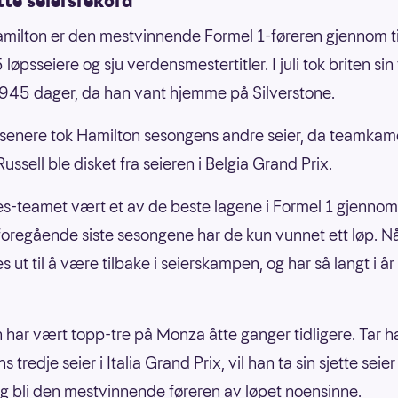
tte seiersrekord
milton er den mestvinnende Formel 1-føreren gjennom t
øpsseiere og sju verdensmestertitler. I juli tok briten sin
 945 dager, da han vant hjemme på Silverstone.
 senere tok Hamilton sesongens andre seier, da teamkam
ssell ble disket fra seieren i Belgia Grand Prix.
-teamet vært et av de beste lagene i Formel 1 gjennom f
oregående siste sesongene har de kun vunnet ett løp. Nå
 ut til å være tilbake i seierskampen, og har så langt i å
 har vært topp-tre på Monza åtte ganger tidligere. Tar h
 tredje seier i Italia Grand Prix, vil han ta sin sjette seie
 bli den mestvinnende føreren av løpet noensinne.