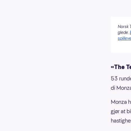
Norsk T
glede.
spilleve
«The T
53 runde
di Monza
Monza ha
gjør at 
hastighe