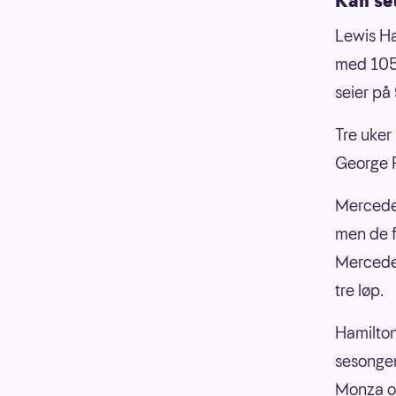
Kan se
Lewis Ha
med 105 l
seier på
Tre uker
George Ru
Mercedes
men de f
Mercedes
tre løp.
Hamilton
sesongens
Monza og