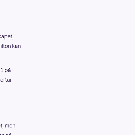
kapet,
ilton kan
 1 på
vertar
et, men