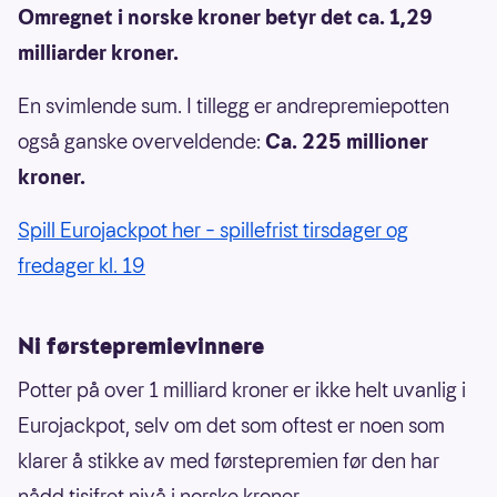
Omregnet i norske kroner betyr det ca. 1,29
milliarder kroner.
En svimlende sum. I tillegg er andrepremiepotten
også ganske overveldende:
Ca. 225 millioner
kroner.
Spill Eurojackpot her – spillefrist tirsdager og
fredager kl. 19
Ni førstepremievinnere
Potter på over 1 milliard kroner er ikke helt uvanlig i
Eurojackpot, selv om det som oftest er noen som
klarer å stikke av med førstepremien før den har
nådd tisifret nivå i norske kroner.