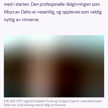
med i starten. Den profesjonelle rådgivningen som
tilbys av Dehn er vesentlig, og oppleves som veldig
nyttig av vinnerne.
FØLGER OPP: Ingvild Elisabeth Flovik og Torbjørn Evjenth i advokatfirmaet
Dehn har solid erfaring med å rådgi storvinnere.