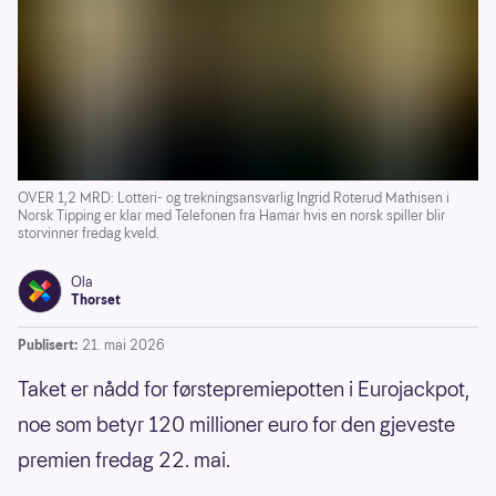
OVER 1,2 MRD: Lotteri- og trekningsansvarlig Ingrid Roterud Mathisen i
Norsk Tipping er klar med Telefonen fra Hamar hvis en norsk spiller blir
storvinner fredag kveld.
Ola
Thorset
Publisert:
21. mai 2026
Taket er nådd for førstepremiepotten i Eurojackpot,
noe som betyr 120 millioner euro for den gjeveste
premien fredag 22. mai.