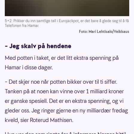
5+2: Prikker du inn samtlige tall i Eurojackpot, er det bare å glede seg til å få
Telefonen fra Hamar.
Foto: Mari Lehtisalo/Veikkaus
– Jeg skalv på hendene
Med potten i taket, er det litt ekstra spenning på
Hamar i disse dager.
– Det skjer noe når potten bikker over til ti siffer.
Tanken på at noen kan vinne over 1 milliard kroner
er ganske spesiell. Det er en ekstra spenning, og vi
gleder oss. Jeg ringer gjerne en ny milliardær fredag
kveld, sier Roterud Mathisen.