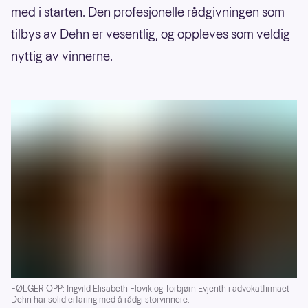
med i starten. Den profesjonelle rådgivningen som
tilbys av Dehn er vesentlig, og oppleves som veldig
nyttig av vinnerne.
FØLGER OPP: Ingvild Elisabeth Flovik og Torbjørn Evjenth i advokatfirmaet
Dehn har solid erfaring med å rådgi storvinnere.