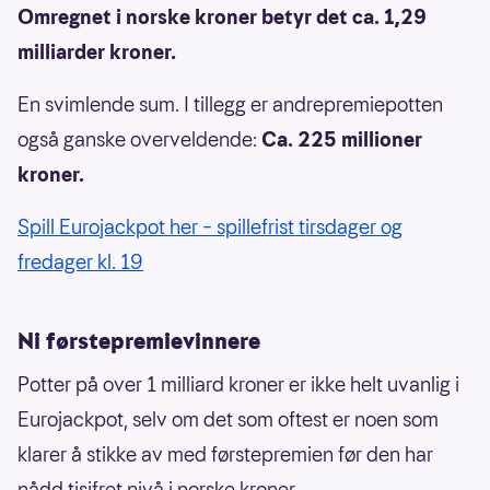
Omregnet i norske kroner betyr det ca. 1,29
milliarder kroner.
En svimlende sum. I tillegg er andrepremiepotten
også ganske overveldende:
Ca. 225 millioner
kroner.
Spill Eurojackpot her – spillefrist tirsdager og
fredager kl. 19
Ni førstepremievinnere
Potter på over 1 milliard kroner er ikke helt uvanlig i
Eurojackpot, selv om det som oftest er noen som
klarer å stikke av med førstepremien før den har
nådd tisifret nivå i norske kroner.