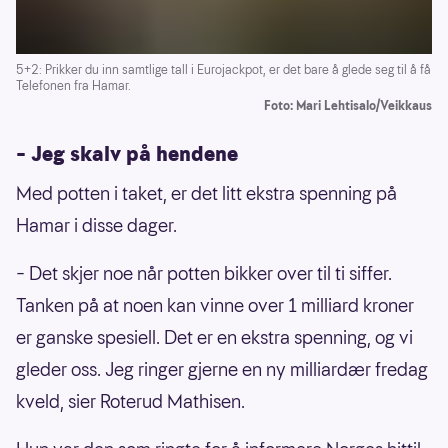
5+2: Prikker du inn samtlige tall i Eurojackpot, er det bare å glede seg til å få
Telefonen fra Hamar.
Foto: Mari Lehtisalo/Veikkaus
– Jeg skalv på hendene
Med potten i taket, er det litt ekstra spenning på
Hamar i disse dager.
– Det skjer noe når potten bikker over til ti siffer.
Tanken på at noen kan vinne over 1 milliard kroner
er ganske spesiell. Det er en ekstra spenning, og vi
gleder oss. Jeg ringer gjerne en ny milliardær fredag
kveld, sier Roterud Mathisen.