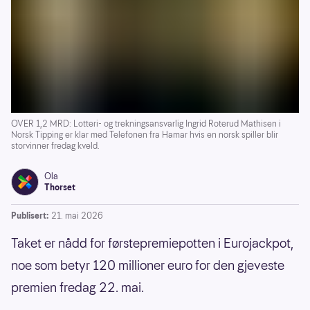
OVER 1,2 MRD: Lotteri- og trekningsansvarlig Ingrid Roterud Mathisen i
Norsk Tipping er klar med Telefonen fra Hamar hvis en norsk spiller blir
storvinner fredag kveld.
Ola
Thorset
Publisert:
21. mai 2026
Taket er nådd for førstepremiepotten i Eurojackpot,
noe som betyr 120 millioner euro for den gjeveste
premien fredag 22. mai.