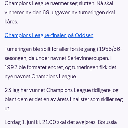
Champions League nærmer seg slutten. Nå skal
vinneren av den 69. utgaven av turneringen skal
kåres.
Champions League-finalen på Oddsen
Turneringen ble spilt for aller første gang i 1955/56-
sesongen, da under navnet Serievinnercupen. I
1992 ble formatet endret, og turneringen fikk det
nye navnet Champions League.
23 lag har vunnet Champions League tidligere, og
blant dem er det en av årets finalister som skiller seg
ut.
Lørdag 1. juni kl. 21.00 skal det avgjøres: Borussia