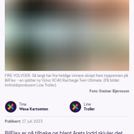
FIRE VOLVOER: Så langt har fire heldige vinnere skrapt frem toppremien på
BilFlax – en splitter ny Volvo XC40 Recharge Twin Ultimate. (På bildet:
Innholdsprodusent Line Troller).
Foto: Steinar Bjørnsson
Tina
Line
Wasa Kartomten
Troller
Publisert:
17. juli 2023
BilFlax er nå tilbake og blant årets lodd skjuler det