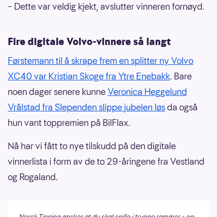
– Dette var veldig kjekt, avslutter vinneren fornøyd.
Fire digitale Volvo-vinnere så langt
Førstemann til å skrape frem en splitter ny Volvo
XC40 var Kristian Skoge fra Ytre Enebakk
. Bare
noen dager senere kunne
Veronica Heggelund
Vrålstad fra Slependen slippe jubelen løs
da også
hun vant toppremien på BilFlax.
Nå har vi fått to nye tilskudd på den digitale
vinnerlista i form av de to 29-åringene fra Vestland
og Rogaland.
Norsk Tipping ønsker at du skal spille i trygge rammer - og