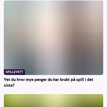
SPILLEVETT
Vet du hvor mye penger du har brukt på spill i det
siste?