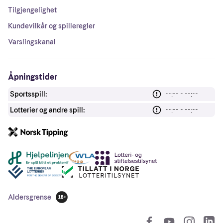
Tilgjengelighet
Kundevilkår og spilleregler
Varslingskanal
Åpningstider
Sportsspill:
--:-- - --:--
Lotterier og andre spill:
--:-- - --:--
Andre lenker
Aldersgrense
18 år