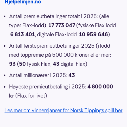
Hjelpelinjen.no
Antall premieutbetalinger totalt i 2025: (alle
typer Flax-lodd):
17 773 047
(fysiske Flax lodd:
6 813 401
, digitale Flax-lodd:
10 959 646
)
Antall førstepremieutbetalinger 2025 (i lodd
med toppremie på 500 000 kroner eller mer:
93
(
50
fysisk Flax,
43
digital Flax)
Antall millionærer i 2025:
43
Høyeste premieutbetaling i 2025:
4 800 000
kr
(Flax for livet)
Les mer om vinnersjanser for Norsk Tippings spill her