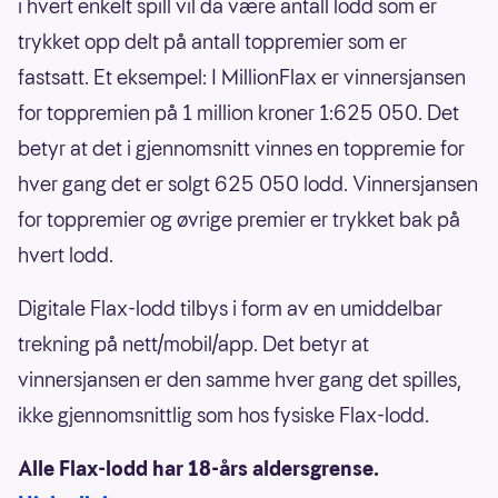
i hvert enkelt spill vil da være antall lodd som er
trykket opp delt på antall toppremier som er
fastsatt. Et eksempel: I MillionFlax er vinnersjansen
for toppremien på 1 million kroner 1:625 050. Det
betyr at det i gjennomsnitt vinnes en toppremie for
hver gang det er solgt 625 050 lodd. Vinnersjansen
for toppremier og øvrige premier er trykket bak på
hvert lodd.
Digitale Flax-lodd tilbys i form av en umiddelbar
trekning på nett/mobil/app. Det betyr at
vinnersjansen er den samme hver gang det spilles,
ikke gjennomsnittlig som hos fysiske Flax-lodd.
Alle Flax-lodd har 18-års aldersgrense.