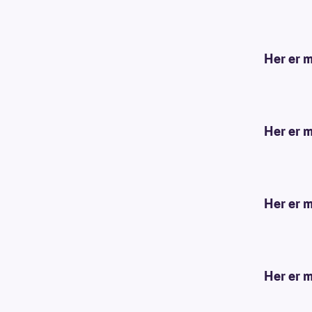
Her er m
Her er m
Her er m
Her er m