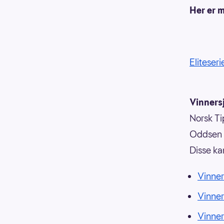
Her er m
Eliteser
Vinnersj
Norsk Tip
Oddsen o
Disse ka
Vinner
Vinne
Vinne