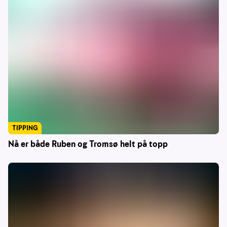
TIPPING
Nå er både Ruben og Tromsø helt på topp