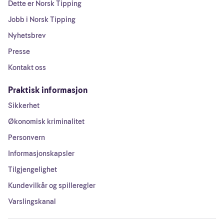
Dette er Norsk Tipping
Jobb i Norsk Tipping
Nyhetsbrev
Presse
Kontakt oss
Praktisk informasjon
Sikkerhet
Økonomisk kriminalitet
Personvern
Informasjonskapsler
Tilgjengelighet
Kundevilkår og spilleregler
Varslingskanal