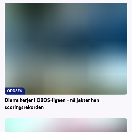
ODDSEN
Diarra herjer i OBOS-ligaen – nå jakter han
scoringsrekorden