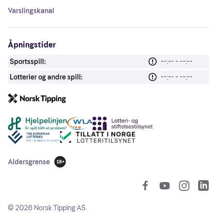
Varslingskanal
Åpningstider
Sportsspill:
--:-- - --:--
Lotterier og andre spill:
--:-- - --:--
Andre lenker
Aldersgrense
18 år
So
©
2026
Norsk Tipping AS.