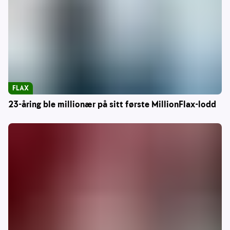
FLAX
23-åring ble millionær på sitt første MillionFlax-lodd