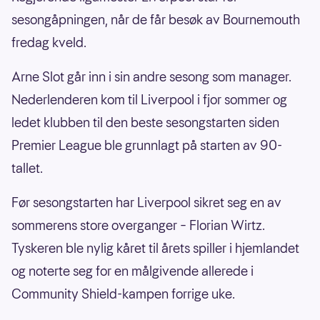
sesongåpningen, når de får besøk av Bournemouth
fredag kveld.
Arne Slot går inn i sin andre sesong som manager.
Nederlenderen kom til Liverpool i fjor sommer og
ledet klubben til den beste sesongstarten siden
Premier League ble grunnlagt på starten av 90-
tallet.
Før sesongstarten har Liverpool sikret seg en av
sommerens store overganger – Florian Wirtz.
Tyskeren ble nylig kåret til årets spiller i hjemlandet
og noterte seg for en målgivende allerede i
Community Shield-kampen forrige uke.