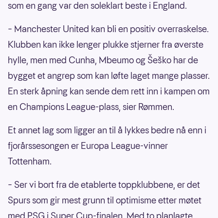
som en gang var den soleklart beste i England.
– Manchester United kan bli en positiv overraskelse.
Klubben kan ikke lenger plukke stjerner fra øverste
hylle, men med Cunha, Mbeumo og Šeško har de
bygget et angrep som kan løfte laget mange plasser.
En sterk åpning kan sende dem rett inn i kampen om
en Champions League-plass, sier Rømmen.
Et annet lag som ligger an til å lykkes bedre nå enn i
fjorårssesongen er Europa League-vinner
Tottenham.
– Ser vi bort fra de etablerte toppklubbene, er det
Spurs som gir mest grunn til optimisme etter møtet
med PSG i Super Cup-finalen. Med to planlagte