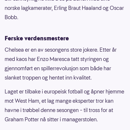
norske lagkamerater, Erling Braut Haaland og Oscar
Bobb.
Ferske verdensmestere
Chelsea er en av sesongens store jokere. Etter år
med kaos har Enzo Maresca tatt styringen og
gjennomført en spillerrevolusjon som både har
slanket troppen og hentet inn kvalitet.
Laget er tilbake i europeisk fotball og åpner hjemme
mot West Ham, et lag mange eksperter tror kan
havne i trøbbel denne sesongen – til tross for at
Graham Potter nå sitter i managerstolen.