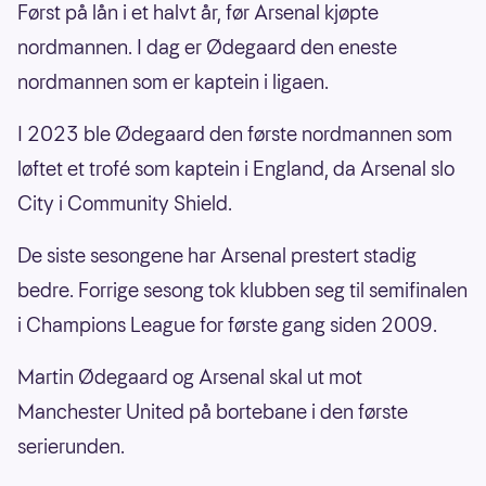
Først på lån i et halvt år, før Arsenal kjøpte
nordmannen. I dag er Ødegaard den eneste
nordmannen som er kaptein i ligaen.
I 2023 ble Ødegaard den første nordmannen som
løftet et trofé som kaptein i England, da Arsenal slo
City i Community Shield.
De siste sesongene har Arsenal prestert stadig
bedre. Forrige sesong tok klubben seg til semifinalen
i Champions League for første gang siden 2009.
Martin Ødegaard og Arsenal skal ut mot
Manchester United på bortebane i den første
serierunden.