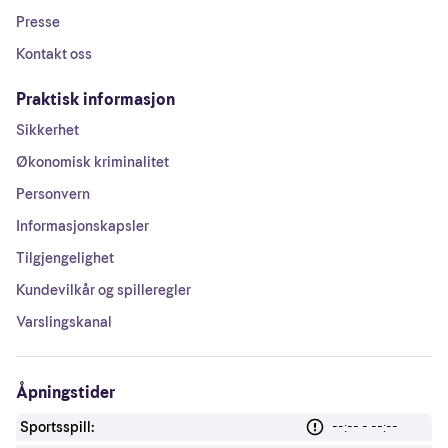
Presse
Kontakt oss
Praktisk informasjon
Sikkerhet
Økonomisk kriminalitet
Personvern
Informasjonskapsler
Tilgjengelighet
Kundevilkår og spilleregler
Varslingskanal
Åpningstider
Sportsspill:
--:-- - --:--