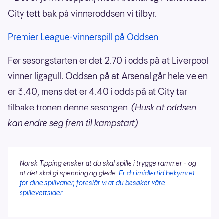
City tett bak på vinneroddsen vi tilbyr.
Premier League-vinnerspill på Oddsen
Før sesongstarten er det 2.70 i odds på at Liverpool
vinner ligagull. Oddsen på at Arsenal går hele veien
er 3.40, mens det er 4.40 i odds på at City tar
tilbake tronen denne sesongen.
(Husk at oddsen
kan endre seg frem til kampstart)
Norsk Tipping ønsker at du skal spille i trygge rammer - og
at det skal gi spenning og glede.
Er du imidlertid bekymret
for dine spillvaner, foreslår vi at du besøker våre
spillevettsider.