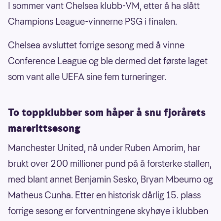
I sommer vant Chelsea klubb-VM, etter å ha slått
Champions League-vinnerne PSG i finalen.
Chelsea avsluttet forrige sesong med å vinne
Conference League og ble dermed det første laget
som vant alle UEFA sine fem turneringer.
To toppklubber som håper å snu fjorårets
marerittsesong
Manchester United, nå under Ruben Amorim, har
brukt over 200 millioner pund på å forsterke stallen,
med blant annet Benjamin Sesko, Bryan Mbeumo og
Matheus Cunha. Etter en historisk dårlig 15. plass
forrige sesong er forventningene skyhøye i klubben