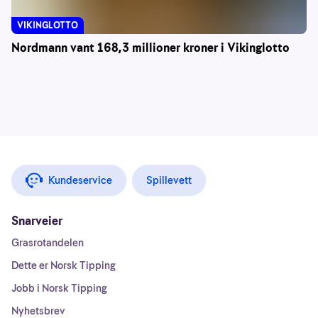
VIKINGLOTTO
Nordmann vant 168,3 millioner kroner i Vikinglotto
Kundeservice
Spillevett
Snarveier
Grasrotandelen
Dette er Norsk Tipping
Jobb i Norsk Tipping
Nyhetsbrev