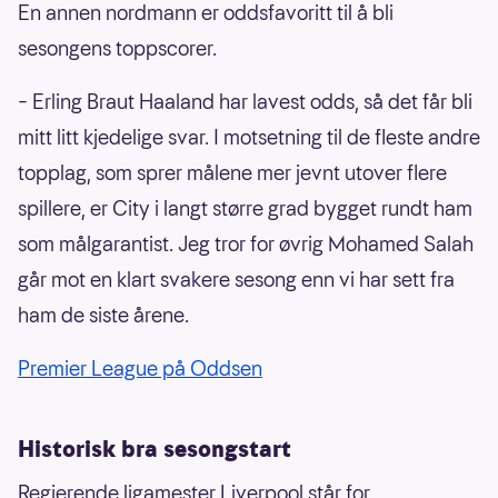
En annen nordmann er oddsfavoritt til å bli
sesongens toppscorer.
– Erling Braut Haaland har lavest odds, så det får bli
mitt litt kjedelige svar. I motsetning til de fleste andre
topplag, som sprer målene mer jevnt utover flere
spillere, er City i langt større grad bygget rundt ham
som målgarantist. Jeg tror for øvrig Mohamed Salah
går mot en klart svakere sesong enn vi har sett fra
ham de siste årene.
Premier League på Oddsen
Historisk bra sesongstart
Regjerende ligamester Liverpool står for