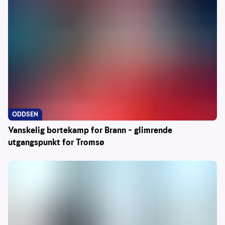
ODDSEN
Vanskelig bortekamp for Brann – glimrende
utgangspunkt for Tromsø