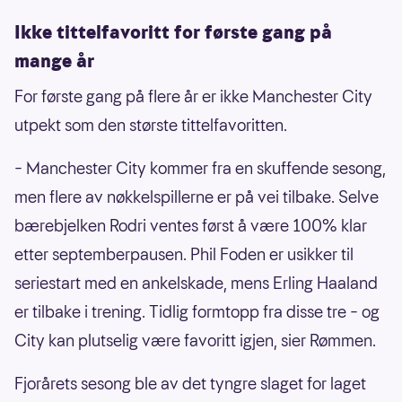
Ikke tittelfavoritt for første gang på
mange år
For første gang på flere år er ikke Manchester City
utpekt som den største tittelfavoritten.
– Manchester City kommer fra en skuffende sesong,
men flere av nøkkelspillerne er på vei tilbake. Selve
bærebjelken Rodri ventes først å være 100% klar
etter septemberpausen. Phil Foden er usikker til
seriestart med en ankelskade, mens Erling Haaland
er tilbake i trening. Tidlig formtopp fra disse tre – og
City kan plutselig være favoritt igjen, sier Rømmen.
Fjorårets sesong ble av det tyngre slaget for laget