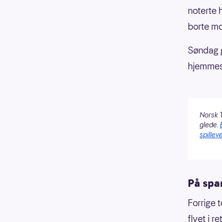
noterte 
borte mo
Søndag g
hjemmes
Norsk T
glede.
spilleve
På spa
Forrige 
flyet i 