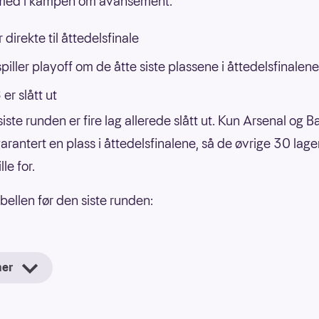
t med i kampen om avansement.
 direkte til åttedelsfinale
piller playoff om de åtte siste plassene i åttedelsfinalene
er slått ut
iste runden er fire lag allerede slått ut. Kun Arsenal og B
garantert en plass i åttedelsfinalene, så de øvrige 30 lag
lle for.
abellen før den siste runden:
mer