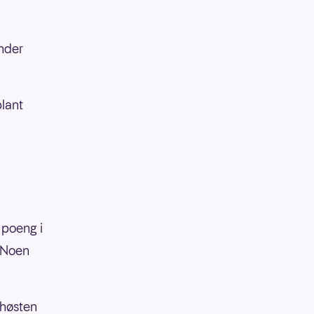
nder
blant
 poeng i
. Noen
 høsten