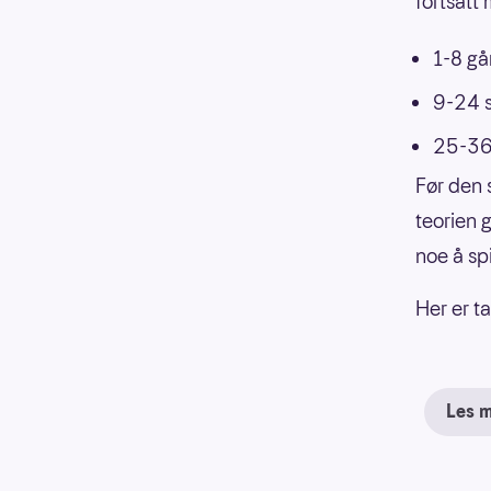
fortsat
1-8 går
9-24 s
25-36 
Før den s
teorien 
noe å spi
Her er t
Les 