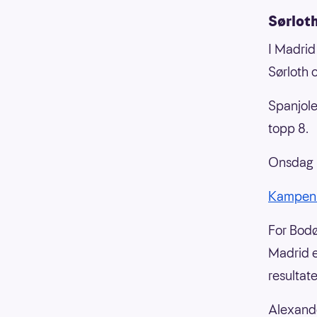
Sørloth
I Madrid
Sørloth 
Spanjole
topp 8.
Onsdag 2
Kampen
For Bodø
Madrid er
resultat
Alexande