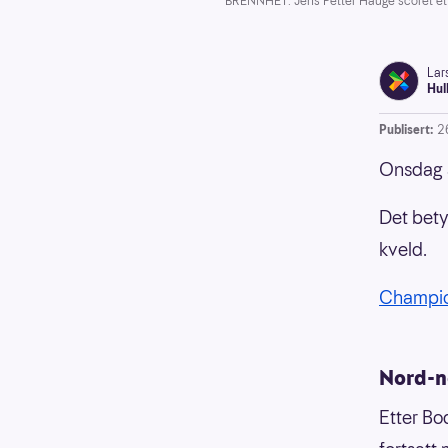
BRENNHET: Jens Petter Hauge scoret et
Lar
Hul
Publisert:
2
Onsdag 
Det bety
kveld.
Champio
Nord-n
Etter Bo