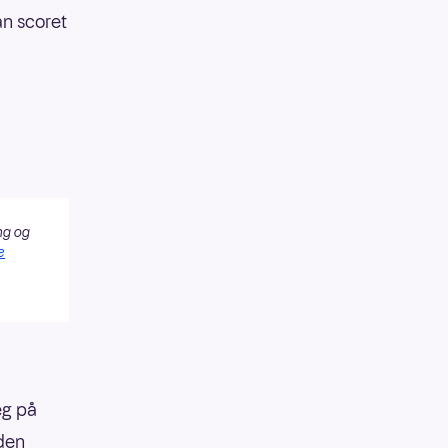
an scoret
ng og
e
eg på
 den