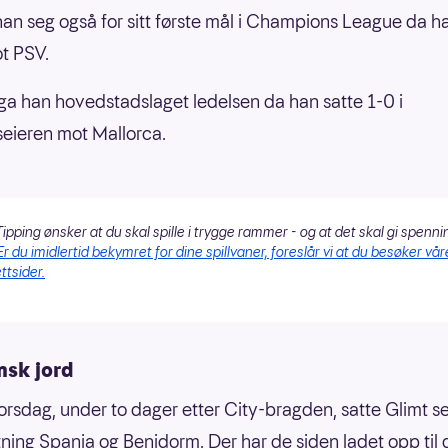
han seg også for sitt første mål i Champions League da h
t PSV.
a han hovedstadslaget ledelsen da han satte 1-0 i
eieren mot Mallorca.
ipping ønsker at du skal spille i trygge rammer - og at det skal gi spenni
Er du imidlertid bekymret for dine spillvaner, foreslår vi at du besøker vår
ttsider.
nsk jord
torsdag, under to dager etter City-bragden, satte Glimt s
retning Spania og Benidorm. Der har de siden ladet opp til