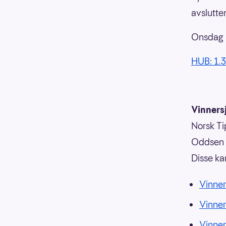
avslutt
Onsdag k
HUB: 1.3
Vinnersj
Norsk Tip
Oddsen o
Disse ka
Vinner
Vinne
Vinne