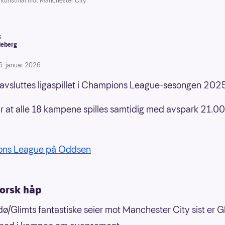
 kunstmål mot Manchester City.
s
leberg
6. januar 2026
avsluttes ligaspillet i Champions League-sesongen 20
r at alle 18 kampene spilles samtidig med avspark 21.0
ns League på Oddsen
orsk håp
dø/Glimts fantastiske seier mot Manchester City sist er G