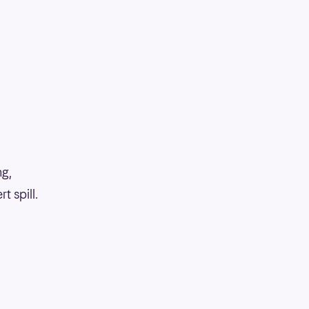
ng,
 spill.