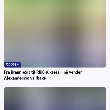
ODDSEN
Fra Brann-exit til RBK-suksess – nå vender
Alexandersson tilbake