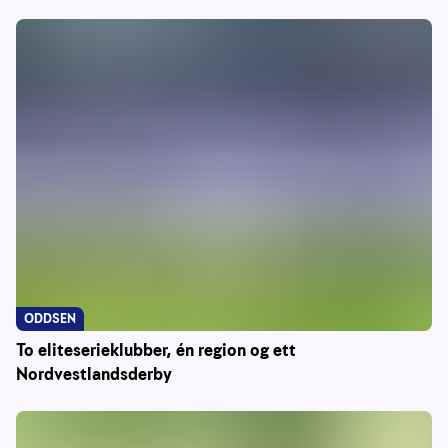
ODDSEN
To eliteserieklubber, én region og ett
Nordvestlandsderby