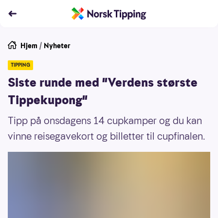
Hjem
/
Nyheter
TIPPING
Siste runde med "Verdens største
Tippekupong"
Tipp på onsdagens 14 cupkamper og du kan
vinne reisegavekort og billetter til cupfinalen.