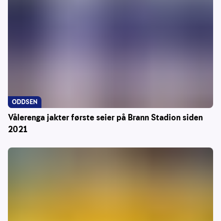
ODDSEN
Vålerenga jakter første seier på Brann Stadion siden
2021