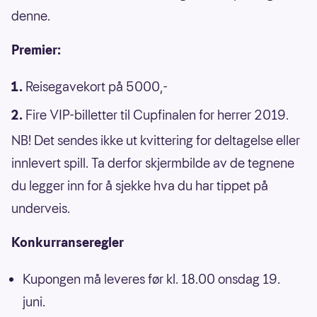
denne.
Premier:
Reisegavekort på 5000,-
Fire VIP-billetter til Cupfinalen for herrer 2019.
NB! Det sendes ikke ut kvittering for deltagelse eller
innlevert spill. Ta derfor skjermbilde av de tegnene
du legger inn for å sjekke hva du har tippet på
underveis.
Konkurranseregler
Kupongen må leveres før kl. 18.00 onsdag 19.
juni.