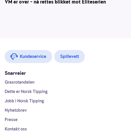
VM er over – nå rettes blikket mot Eliteserien
Kundeservice
Spillevett
Snarveier
Grasrotandelen
Dette er Norsk Tipping
Jobb i Norsk Tipping
Nyhetsbrev
Presse
Kontakt oss