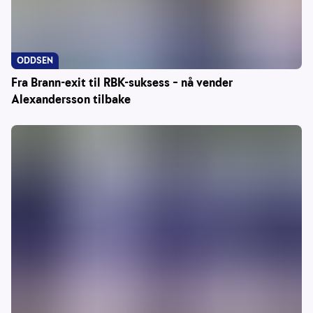
ODDSEN
Fra Brann-exit til RBK-suksess – nå vender
Alexandersson tilbake