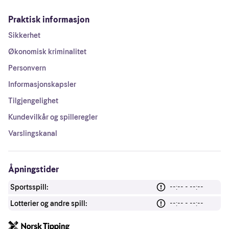
Praktisk informasjon
Sikkerhet
Økonomisk kriminalitet
Personvern
Informasjonskapsler
Tilgjengelighet
Kundevilkår og spilleregler
Varslingskanal
Åpningstider
Sportsspill:
--:-- - --:--
Lotterier og andre spill:
--:-- - --:--