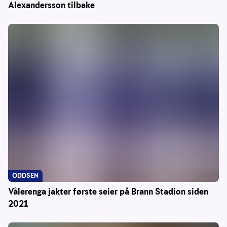
Alexandersson tilbake
ODDSEN
Vålerenga jakter første seier på Brann Stadion siden
2021