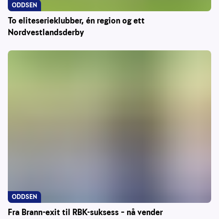
ODDSEN
To eliteserieklubber, én region og ett
Nordvestlandsderby
ODDSEN
Fra Brann-exit til RBK-suksess – nå vender