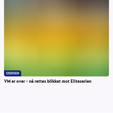
ODDSEN
VM er over – nå rettes blikket mot Eliteserien