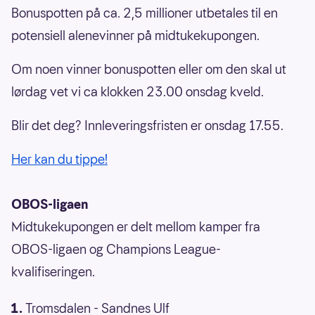
Bonuspotten på ca. 2,5 millioner utbetales til en
potensiell alenevinner på midtukekupongen.
Om noen vinner bonuspotten eller om den skal ut
lørdag vet vi ca klokken 23.00 onsdag kveld.
Blir det deg? Innleveringsfristen er onsdag 17.55.
Her kan du tippe!
OBOS-ligaen
Midtukekupongen er delt mellom kamper fra
OBOS-ligaen og Champions League-
kvalifiseringen.
Tromsdalen - Sandnes Ulf