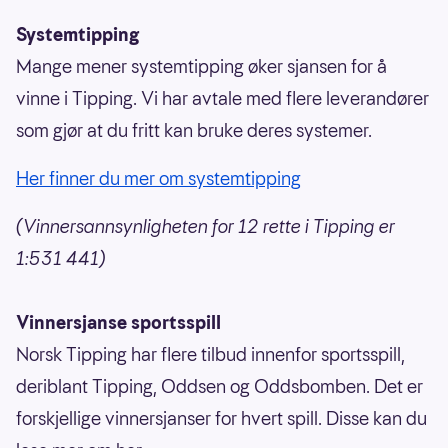
Systemtipping
Mange mener systemtipping øker sjansen for å
vinne i Tipping. Vi har avtale med flere leverandører
som gjør at du fritt kan bruke deres systemer.
Her finner du mer om systemtipping
(Vinnersannsynligheten for 12 rette i Tipping er
1:531 441)
Vinnersjanse sportsspill
Norsk Tipping har flere tilbud innenfor sportsspill,
deriblant Tipping, Oddsen og Oddsbomben. Det er
forskjellige vinnersjanser for hvert spill. Disse kan du