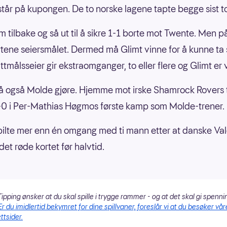
tår på kupongen. De to norske lagene tapte begge sist t
m tilbake og så ut til å sikre 1-1 borte mot Twente. Men p
rtene seiersmålet. Dermed må Glimt vinne for å kunne ta
ttmålsseier gir ekstraomganger, to eller flere og Glimt er 
 også Molde gjøre. Hjemme mot irske Shamrock Rovers 
0 i Per-Mathias Høgmos første kamp som Molde-trener.
ilte mer enn én omgang med ti mann etter at danske V
et røde kortet før halvtid.
ipping ønsker at du skal spille i trygge rammer - og at det skal gi spenni
Er du imidlertid bekymret for dine spillvaner, foreslår vi at du besøker vår
ttsider.