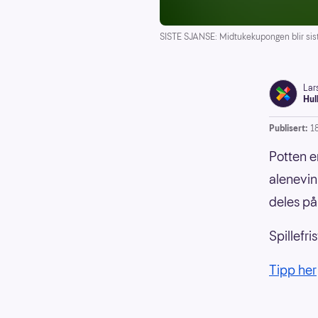
SISTE SJANSE: Midtukekupongen blir siste 
Lar
Hul
Publisert:
1
Potten e
alenevin
deles på
Spillefr
Tipp her