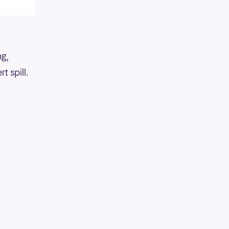
ng,
 spill.