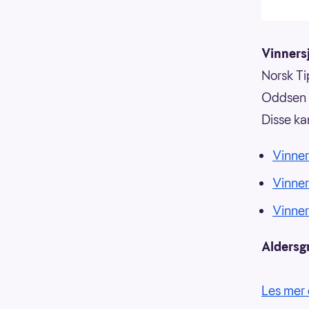
Vinnersj
Norsk Tip
Oddsen o
Disse ka
Vinner
Vinne
Vinne
Aldersg
Les mer 