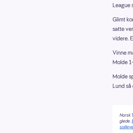
League s
Glimt ko
satte ve
videre. E
Vinne må
Molde 1-
Molde sp
Lund så d
Norsk T
glede.
spilleve