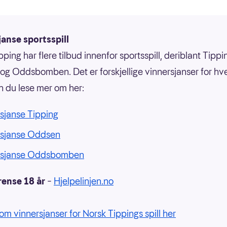
anse sportsspill
ping har flere tilbud innenfor sportsspill, deriblant Tippi
g Oddsbomben. Det er forskjellige vinnersjanser for hvert
n du lese mer om her:
sjanse Tipping
rsjanse Oddsen
rsjanse Oddsbomben
rense 18 år
–
Hjelpelinjen.no
om vinnersjanser for Norsk Tippings spill her