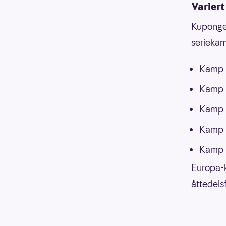
Varier
Kupongen
serieka
Kamp 1
Kamp 
Kamp 
Kamp 6
Kamp 
Europa-k
åttedels