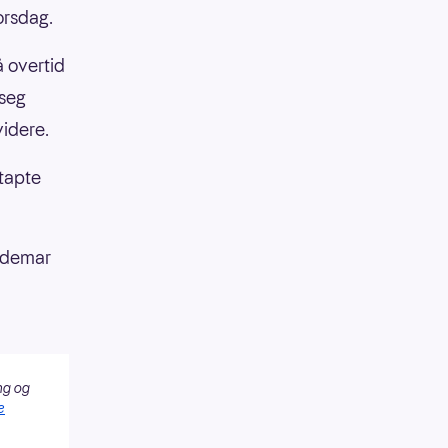
orsdag.
å overtid
 seg
videre.
tapte
aldemar
ng og
e