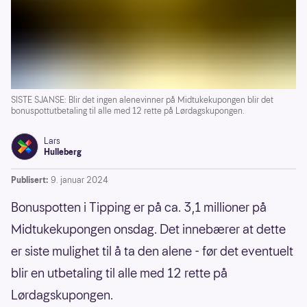
SISTE SJANSE: Blir det ingen alenevinner på Midtukekupongen blir det
bonuspottutbetaling til alle med 12 rette på Lørdagskupongen.
Lars
Hulleberg
Publisert:
9. januar 2024
Bonuspotten i Tipping er på ca. 3,1 millioner på
Midtukekupongen onsdag. Det innebærer at dette
er siste mulighet til å ta den alene - før det eventuelt
blir en utbetaling til alle med 12 rette på
Lørdagskupongen.