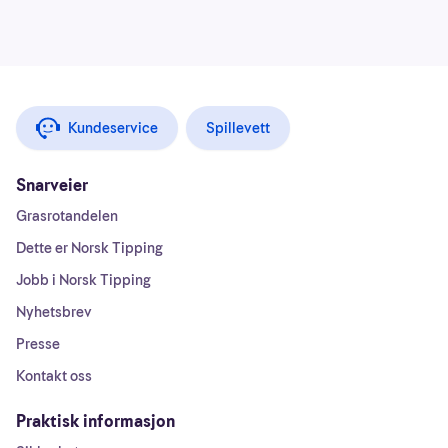
Kundeservice
Spillevett
Snarveier
Grasrotandelen
Dette er Norsk Tipping
Jobb i Norsk Tipping
Nyhetsbrev
Presse
Kontakt oss
Praktisk informasjon