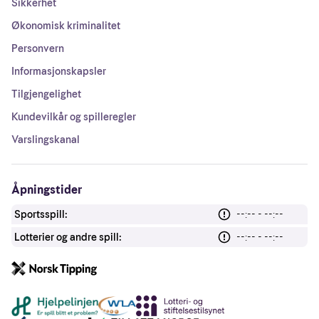
Sikkerhet
Økonomisk kriminalitet
Personvern
Informasjonskapsler
Tilgjengelighet
Kundevilkår og spilleregler
Varslingskanal
Åpningstider
Sportsspill:
--:-- - --:--
Lotterier og andre spill:
--:-- - --:--
Andre lenker