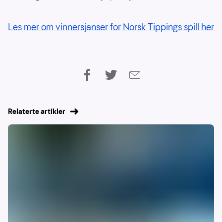
Les mer om vinnersjanser for Norsk Tippings spill her
Relaterte artikler