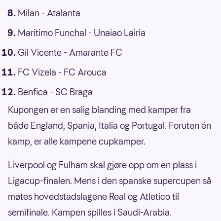
Milan - Atalanta
Maritimo Funchal - Unaiao Lairia
Gil Vicente - Amarante FC
FC Vizela - FC Arouca
Benfica - SC Braga
Kupongen er en salig blanding med kamper fra
både England, Spania, Italia og Portugal. Foruten én
kamp, er alle kampene cupkamper.
Liverpool og Fulham skal gjøre opp om en plass i
Ligacup-finalen. Mens i den spanske supercupen så
møtes hovedstadslagene Real og Atletico til
semifinale. Kampen spilles i Saudi-Arabia.