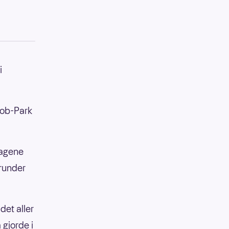
i
akob-Park
lagene
srunder
det aller
 gjorde i