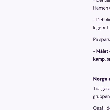
– Det bl
Hansen o
– Det bli
legger Te
På spørs
– Målet 
kamp, s
Norge e
Tidliger
gruppen,
Også i d