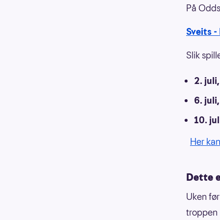
På Oddse
Sveits -
Slik spi
2. juli
6. juli
10. jul
Her kan
Dette 
Uken før
troppen 