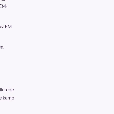
 EM-
 av EM
en.
Allerede
ste kamp