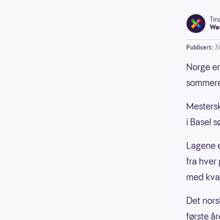
Tin
Was
Publisert:
3
Norge er
sommere
Mesterska
i Basel s
Lagene e
fra hver 
med kvart
Det norsk
første å