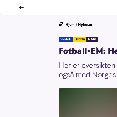
Hjem
/
Nyheter
ODDSEN
TIPPING
SPORT
Fotball-EM: He
Her er oversikten
også med Norges o