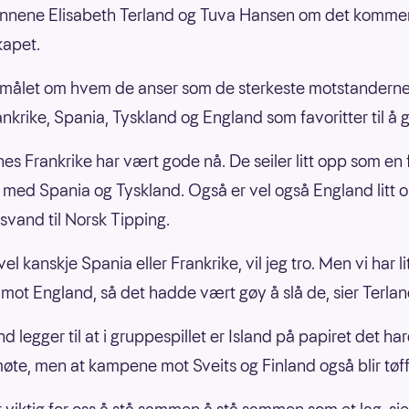
innene Elisabeth Terland og Tuva Hansen om det komm
kapet.
smålet om hvem de anser som de sterkeste motstandern
nkrike, Spania, Tyskland og England som favoritter til å g
nes Frankrike har vært gode nå. De seiler litt opp som en 
ed Spania og Tyskland. Også er vel også England litt o
gsvand til Norsk Tipping.
vel kanskje Spania eller Frankrike, vil jeg tro. Men vi har li
k mot England, så det hadde vært gøy å slå de, sier Terlan
d legger til at i gruppespillet er Island på papiret det ha
møte, men at kampene mot Sveits og Finland også blir tøff