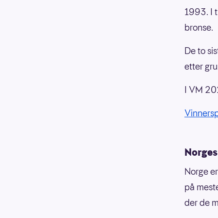
1993. I 
bronse.
De to si
etter gru
I VM 2023
Vinnersp
Norges
Norge er
på meste
der de m