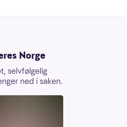
geres Norge
, selvfølgelig
enger ned i saken.