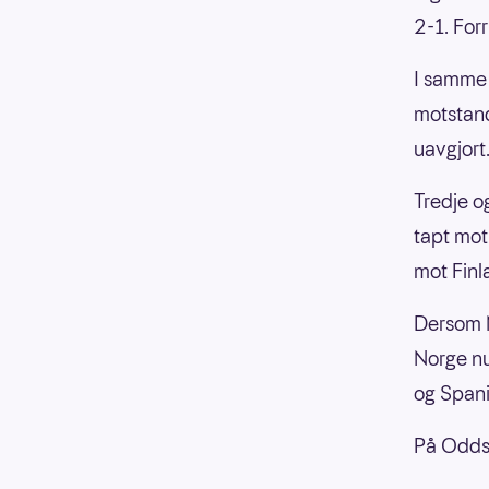
2-1. For
I samme 
motstand
uavgjort
Tredje o
tapt mot
mot Finl
Dersom N
Norge nu
og Spani
På Oddse