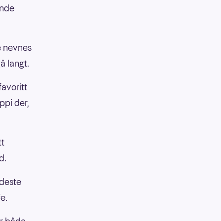
ende
e nevnes
å langt.
favoritt
ppi der,
tt
d.
rdeste
e.