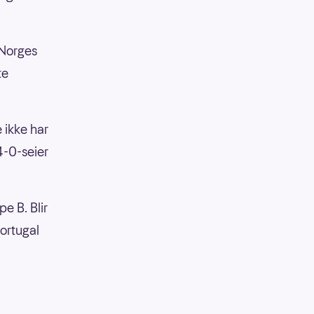
 Norges
te
 ikke har
4-0-seier
e B. Blir
Portugal