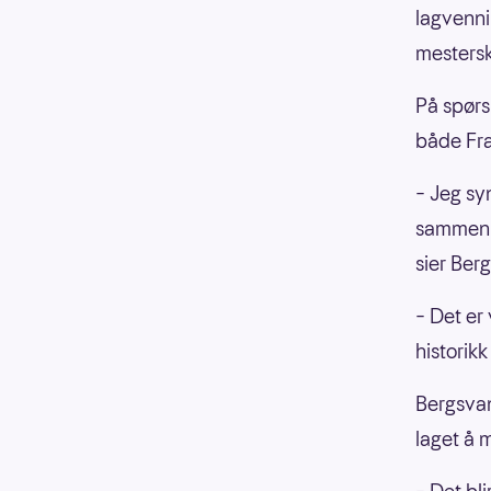
lagvenn
mesters
På spør
både Fra
– Jeg sy
sammen m
sier Ber
– Det er 
historik
Bergsvan
laget å 