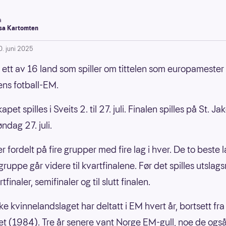
a
a Kartomten
0. juni 2025
 ett av 16 land som spiller om tittelen som europamester 
ns fotball-EM.
pet spilles i Sveits 2. til 27. juli. Finalen spilles på St. J
øndag 27. juli.
r fordelt på fire grupper med fire lag i hver. De to beste 
gruppe går videre til kvartfinalene. Før det spilles utslag
finaler, semifinaler og til slutt finalen.
e kvinnelandslaget har deltatt i EM hvert år, bortsett fra 
ret (1984). Tre år senere vant Norge EM-gull, noe de også