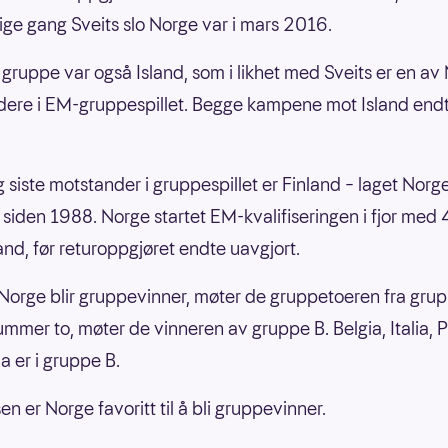
rige gang Sveits slo Norge var i mars 2016.
gruppe var også Island, som i likhet med Sveits er en av
ere i EM-gruppespillet. Begge kampene mot Island end
.
g siste motstander i gruppespillet er Finland – laget Norge
 siden 1988. Norge startet EM-kvalifiseringen i fjor med 
and, før returoppgjøret endte uavgjort.
orge blir gruppevinner, møter de gruppetoeren fra grupp
mmer to, møter de vinneren av gruppe B. Belgia, Italia, 
a er i gruppe B.
n er Norge favoritt til å bli gruppevinner.