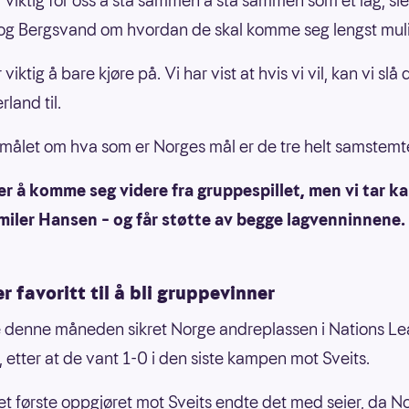
ir viktig for oss å stå sammen å stå sammen som et lag, si
g Bergsvand om hvordan de skal komme seg lengst muli
r viktig å bare kjøre på. Vi har vist at hvis vi vil, kan vi slå 
rland til.
målet om hva som er Norges mål er de tre helt samstemt
er å komme seg videre fra gruppespillet, men vi tar k
miler Hansen – og får støtte av begge lagvenninnene.
r favoritt til å bli gruppevinner
e denne måneden sikret Norge andreplassen i Nations L
 etter at de vant 1-0 i den siste kampen mot Sveits.
et første oppgjøret mot Sveits endte det med seier, da N