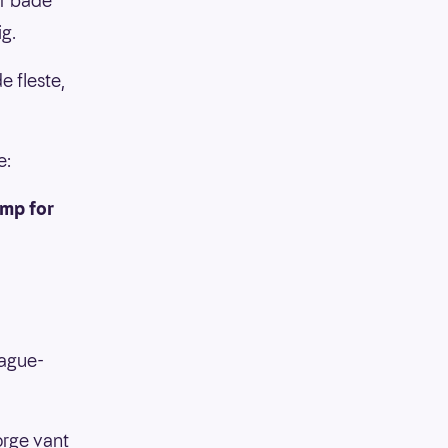
er både
g.
de fleste,
e:
amp for
eague-
orge vant