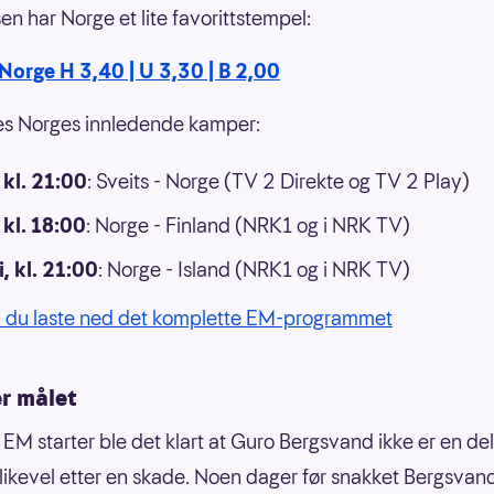
n har Norge et lite favorittstempel:
 Norge H 3,40 | U 3,30 | B 2,00
lles Norges innledende kamper:
, kl. 21:00
: Sveits - Norge (TV 2 Direkte og TV 2 Play)
, kl. 18:00
: Norge - Finland (NRK1 og i NRK TV)
i, kl. 21:00
: Norge - Island (NRK1 og i NRK TV)
 du laste ned det komplette EM-programmet
er målet
 EM starter ble det klart at Guro Bergsvand ikke er en de
likevel etter en skade. Noen dager før snakket Bergsvan