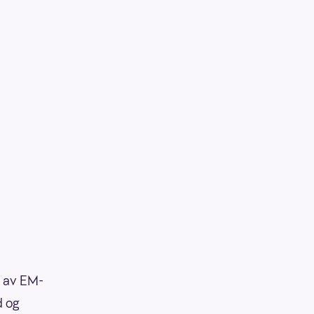
l av EM-
d og