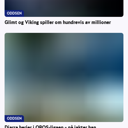
ODDSEN
Glimt og Viking spiller om hundrevis av millioner
ODDSEN
Diarra herjer i OBOS-ligaen – nå jakter han