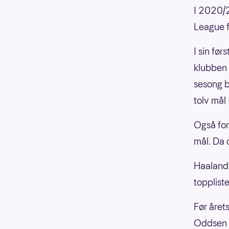
I 2020/2
League f
I sin fø
klubben 
sesong b
tolv mål
Også for
mål. Da 
Haaland
topplist
Før året
Oddsen ti