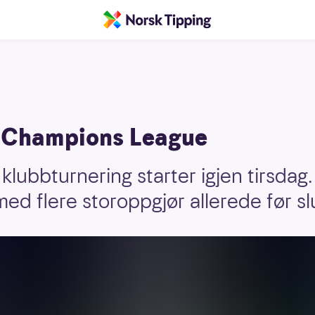
e» Champions League
klubbturnering starter igjen tirsda
ed flere storoppgjør allerede før slu