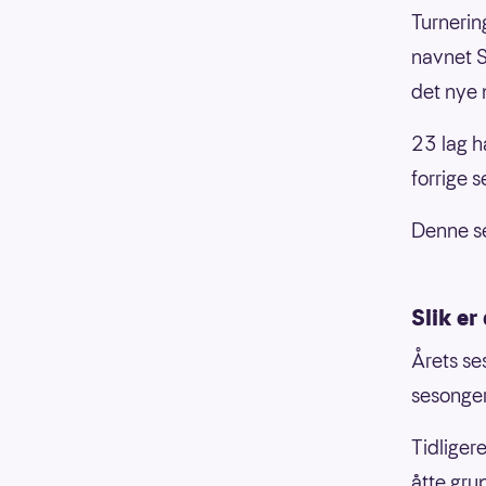
Turnerin
navnet S
det nye
23 lag h
forrige 
Denne se
Slik er
Årets se
sesonger
Tidliger
åtte gru