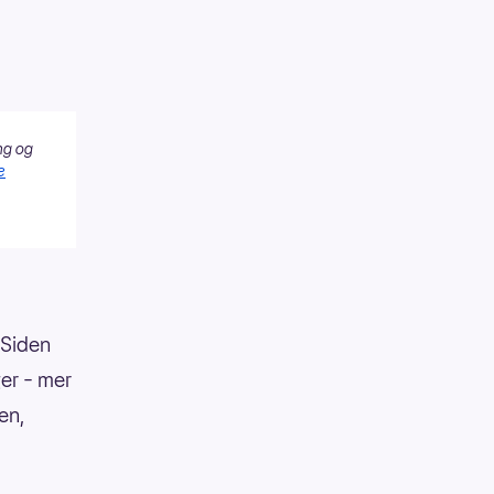
ng og
e
 Siden
er – mer
en,