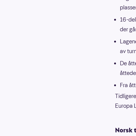
plasser
16-del
der går
Lagene
av tur
De åtte
åttede
Fra åt
Tidliger
Europa L
Norsk 