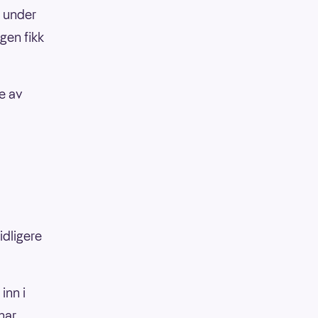
a under
gen fikk
e av
idligere
inn i
har