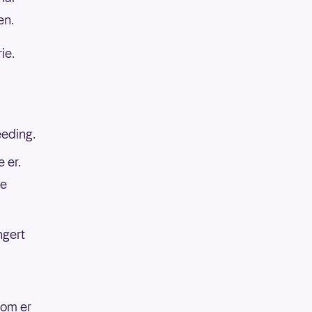
en.
ie.
eeding.
 er.
re
ngert
som er