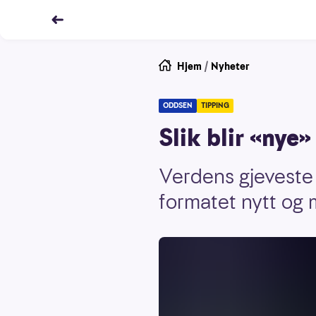
Hjem
/
Nyheter
ODDSEN
TIPPING
Slik blir «ny
Verdens gjeveste 
formatet nytt og m