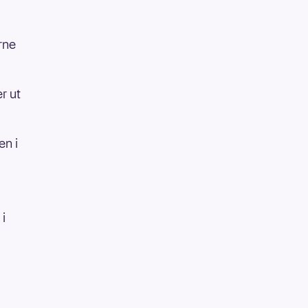
rne
r ut
en i
 i