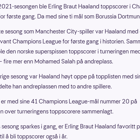
021-sesongen ble Erling Braut Haaland toppscorer i C
or første gang. Da med sine ti mål som Borussia Dortmund
rste sesong som Manchester City-spiller var Haaland med
vant Champions League for første gang i historien. Sa
le den norske superspissen toppscorer i turneringen med
 – fire mer enn Mohamed Salah på andreplass.
rige sesong var Haaland høyt oppe på topplisten med si
delte han andreplassen med to andre spillere.
 er med sine 41 Champions League-mål nummer 20 på
en over turneringens toppscorere sammenlagt.
s sesong sparkes i gang, er Erling Braut Haaland favoritt 
l å bli toppscorer også i år.