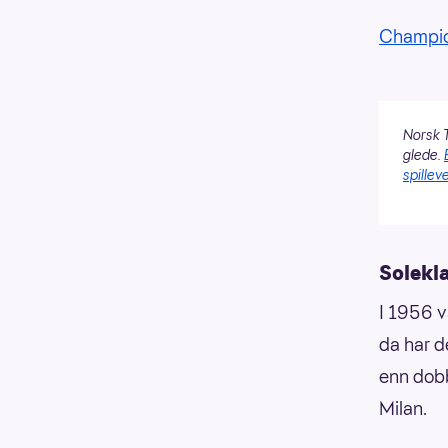
Champio
Norsk T
glede.
spilleve
Solekl
I 1956 v
da har d
enn dob
Milan.