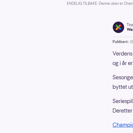
ENDELIG TILBAKE: Denne uken er Champio
Tin
Was
Publisert:
1
Verdens 
og i år e
Sesongen
byttet ut
Seriespi
Deretter 
Champio