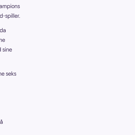
hampions
-spiller.
 da
mme
 sine
ne seks
på