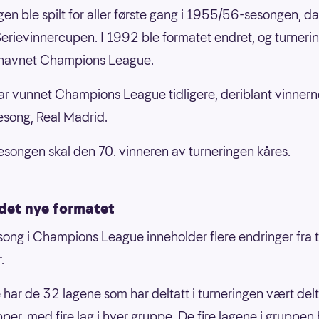
gen ble spilt for aller første gang i 1955/56-sesongen, d
erievinnercupen. I 1992 ble formatet endret, og turnerin
 navnet Champions League.
ar vunnet Champions League tidligere, deriblant vinnern
sesong, Real Madrid.
songen skal den 70. vinneren av turneringen kåres.
 det nye formatet
song i Champions League inneholder flere endringer fra t
.
e har de 32 lagene som har deltatt i turneringen vært delt 
pper, med fire lag i hver gruppe. De fire lagene i gruppen 