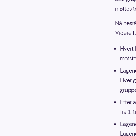
møttes to
Nå bestå
Videre f
Hvert 
motsta
Lagene
Hver g
grupp
Etter a
fra 1. 
Lagene 
Lagene