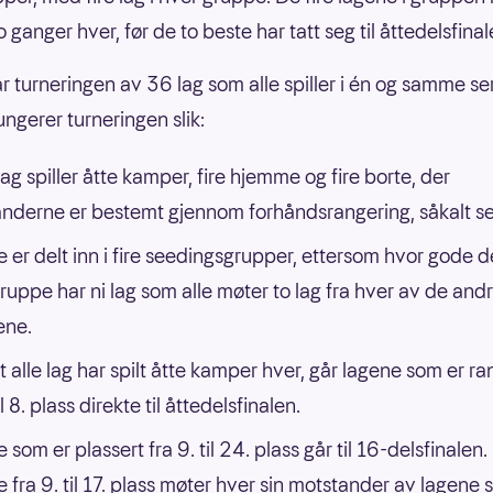
 ganger hver, før de to beste har tatt seg til åttedelsfinal
r turneringen av 36 lag som alle spiller i én og samme ser
ungerer turneringen slik:
lag spiller åtte kamper, fire hjemme og fire borte, der
nderne er bestemt gjennom forhåndsrangering, såkalt s
 er delt inn i fire seedingsgrupper, ettersom hvor gode de
ruppe har ni lag som alle møter to lag fra hver av de and
ene.
t alle lag har spilt åtte kamper hver, går lagene som er ra
til 8. plass direkte til åttedelsfinalen.
som er plassert fra 9. til 24. plass går til 16-delsfinalen.
 fra 9. til 17. plass møter hver sin motstander av lagene 