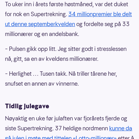
To uker inn i årets første høstmåned, var det duket
for nok en Supertrekning.
34 millionpremier ble delt
ut denne septemberkvelden
og fordelte seg på 33
millionærer og en andelsbank.
– Pulsen gikk opp litt. Jeg sitter godt i stresslessen
nå, gitt, sa en av kveldens millionærer.
– Herlighet … Tusen takk. Nå triller tårene her,
snufset en annen av vinnerne.
Tidlig julegave
Nøyaktig en uke før julaften var fjorårets fjerde og
siste Supertrekning. 37 heldige nordmenn
kunne da
gå julen i møte med tittelen «Lotto-millionær»
etter å