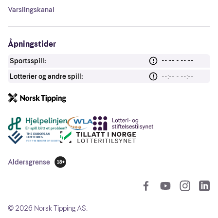
Varslingskanal
Åpningstider
Sportsspill:
--:-- - --:--
Lotterier og andre spill:
--:-- - --:--
Andre lenker
Aldersgrense
18 år
So
©
2026
Norsk Tipping AS.