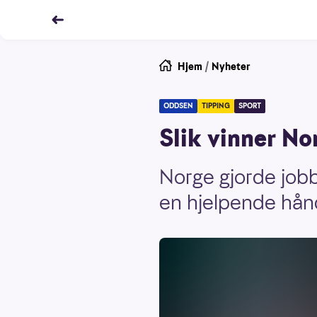
Hjem
/
Nyheter
ODDSEN
TIPPING
SPORT
Slik vinner N
Norge gjorde jobb
en hjelpende hånd