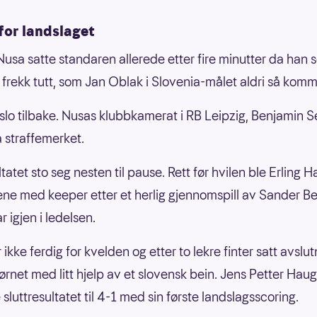
for landslaget
usa satte standaren allerede etter fire minutter da han s
 frekk tutt, som Jan Oblak i Slovenia-målet aldri så komm
slo tilbake. Nusas klubbkamerat i RB Leipzig, Benjamin S
a straffemerket.
tatet sto seg nesten til pause. Rett før hvilen ble Erling 
ene med keeper etter et herlig gjennomspill av Sander Be
 igjen i ledelsen.
ikke ferdig for kvelden og etter to lekre finter satt avslut
jørnet med litt hjelp av et slovensk bein. Jens Petter Hau
 sluttresultatet til 4-1 med sin første landslagsscoring.