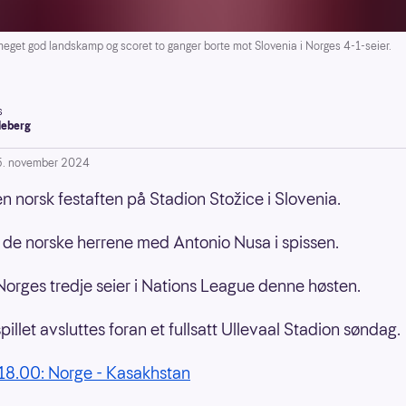
get god landskamp og scoret to ganger borte mot Slovenia i Norges 4-1-seier.
s
leberg
5. november 2024
en norsk festaften på Stadion Stožice i Slovenia.
 de norske herrene med Antonio Nusa i spissen.
Norges tredje seier i Nations League denne høsten.
illet avsluttes foran et fullsatt Ullevaal Stadion søndag.
18.00: Norge - Kasakhstan