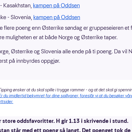
- Kasakhstan,
kampen på Oddsen
ike - Slovenia,
kampen på Oddsen
e flere poeng enn Østerrike søndag er gruppeseieren et 
e muligheten er at både Norge og Østerrike taper.
orge, Østerrike og Slovenia alle ende på ti poeng. Da vil 
rst på innbyrdes oppgjør.
ipping ønsker at du skal spille i trygge rammer - og at det skal gi spenni
Er du imidlertid bekymret for dine spillvaner, foreslår vi at du besøker vår
ttsider.
 store oddsfavoritter. H gir 1.13 i skrivende i stund.
tan står med ett poeng så langt. Det poenget tok de 