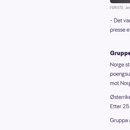
FØRSTE: Jens
– Det var
presse e
Gruppes
Norge st
poengsum
mot Nor
Østerrik
Etter 25
Gruppa a