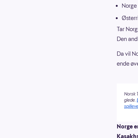
Norge 
Østerr
Tar Norg
Den andr
Da vil N
ende øve
Norsk T
glede.
spilleve
Norge er
Kasakhs