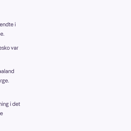
endte i
e.
esko var
Haaland
rge.
ning i det
ge