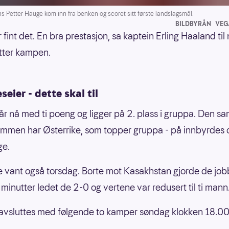
 Petter Hauge kom inn fra benken og scoret sitt første landslagsmål.
BILDBYRÅN
VEG
 fint det. En bra prestasjon, sa kaptein Erling Haaland til
tter kampen.
eier - dette skal til
år nå med ti poeng og ligger på 2. plass i gruppa. Den 
men har Østerrike, som topper gruppa - på innbyrdes 
ge.
e vant også torsdag. Borte mot Kasakhstan gjorde de job
 minutter ledet de 2-0 og vertene var redusert til ti mann
vsluttes med følgende to kamper søndag klokken 18.00