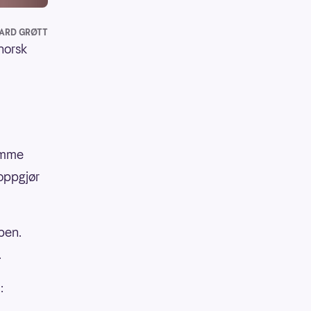
ARD GRØTT
 norsk
samme
oppgjør
ben.
.
: