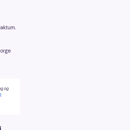
faktum.
Norge
ng og
e
i