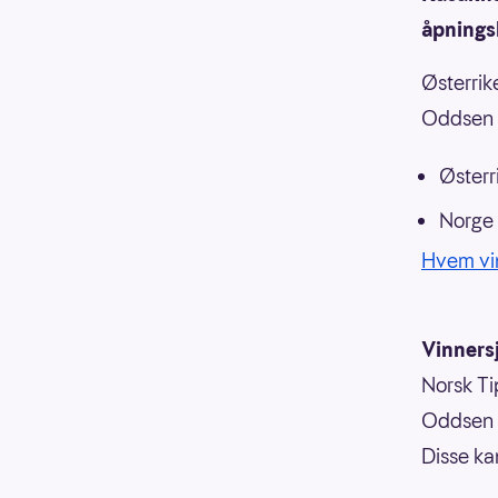
åpnings
Østerrik
Oddsen p
Østerr
Norge
Hvem vi
Vinnersj
Norsk Tip
Oddsen o
Disse ka