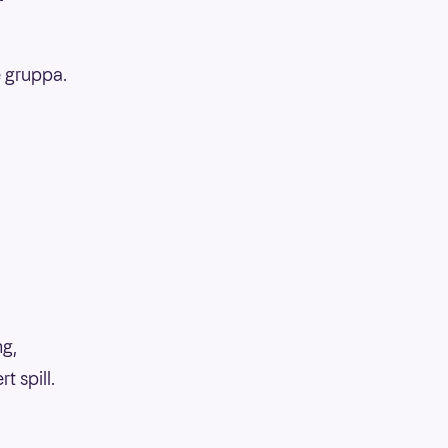
e gruppa.
ng,
 spill.