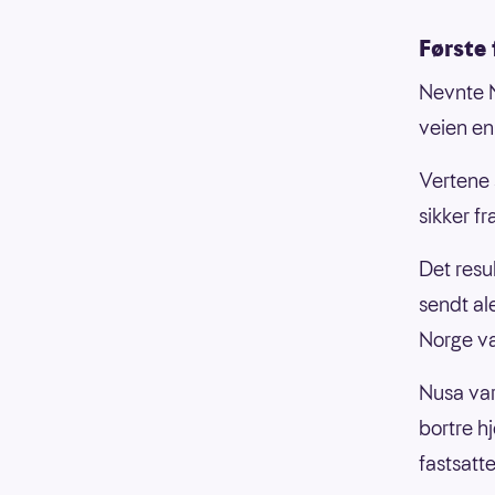
Første 
Nevnte N
veien en
Vertene 
sikker fr
Det resul
sendt al
Norge var
Nusa var 
bortre h
fastsatte