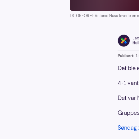
I STORFORM: Antonio Nusa leverte en me
Lar
Hul
Publisert:
1
Det ble 
4-1 vant
Det var 
Gruppesp
Søndag 