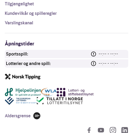
Tilgjengelighet
Kundevilkår og spilleregler
Varslingskanal
Åpningstider
Sportsspill:
--:-- - --:--
Lotterier og andre spill:
--:-- - --:--
Andre lenker
Aldersgrense
18 år