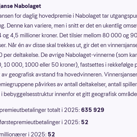
janse Nabolaget
ansen for daglig hovedpremie i Nabolaget tar utgangspun
g. Denne kan variere, men i snitt er det en ukentlig omse
 og 4,5 millioner kroner. Det tilsier mellom 80 000 og 
er. Når én av disse skal trekkes ut, gir det en vinnersjans
 per deltakelse. De øvrige Nabolaget-vinnerne (som ka
 10 000, 1000 eller 50 kroner), fastsettes i rekkefølge 
 av geografisk avstand fra hovedvinneren. Vinnersjansen
emiegruppene påvirkes av antall deltakelser, antall spille
r i bebyggelsesstruktur innenfor et gitt geografisk område
 premieutbetalinger totalt i 2025:
635 929
 førstepremieutbetalinger i 2025:
52
 millionærer i 2025:
52