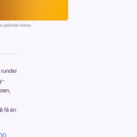
e spillende naboer.
e runder
y-
boen,
å få én
:00