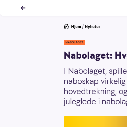
Hjem
/
Nyheter
NABOLAGET
Nabolaget: Hve
I Nabolaget, spill
naboskap virkelig 
hovedtrekning, og
juleglede i nabola