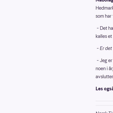
Hedmarks
som har 
– Det ha
kalles et
– Er det
– Jeg er
noen i år
avslutter
Les ogs