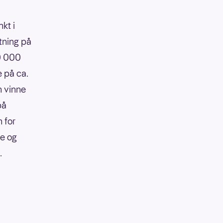
kt i
tning på
90 000
e på ca.
n vinne
på
 for
re og
.