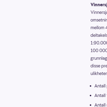
Vinners
Vinnersj
omsetnin
mellom 4
deltakels
1:90.000
100 000,
grunnlag
disse pr
ulikhete
Antall
Antall
Antall