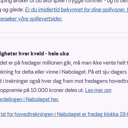
pping ønsker at du skal spille i trygge rammer - og at det
g og glede.
Er du imidlertid bekymret for dine spillvaner, 
besøker våre spillevettsider.
gheter hver kveld - hele uka
det er på fredager millionen går, må man ikke vente helt t
ning for delta eller vinne i Nabolaget. På ett sju-dagers s
i trekninger også hver dag fram mot fredagens hovedtr
toppremie på 10 000 kroner deles ut.
Les mer om
rdelingen i Nabolaget her.
frist for hovedtrekningen i Nabolaget er fredag klokka 19