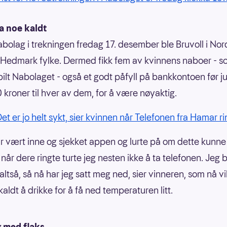
a noe kaldt
olag i trekningen fredag 17. desember ble Bruvoll i Nor
e Hedmark fylke. Dermed fikk fem av kvinnens naboer - 
ilt Nabolaget - også et godt påfyll på bankkontoen før ju
kroner til hver av dem, for å være nøyaktig.
t er jo helt sykt, sier kvinnen når Telefonen fra Hamar ri
r vært inne og sjekket appen og lurte på om dette kunn
g når dere ringte turte jeg nesten ikke å ta telefonen. Jeg bl
altså, så nå har jeg satt meg ned, sier vinneren, som nå vi
aldt å drikke for å få ned temperaturen litt.
 med flaks