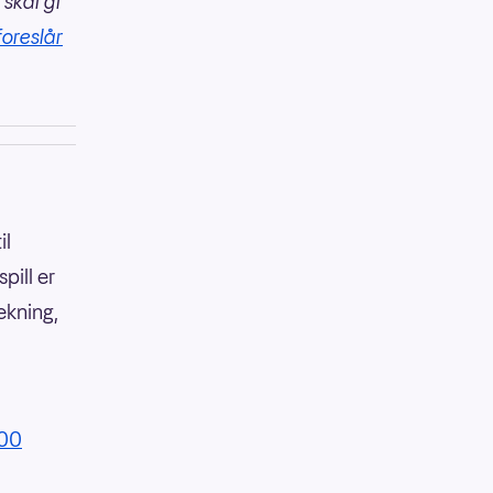
 skal gi
foreslår
il
pill er
ekning,
:00