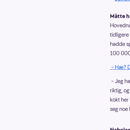
Måtte h
Hovednab
tidliger
hadde sp
100 000 
– Hæ? De
– Jeg ha
riktig, o
kokt her 
seg noe k
Nabolag