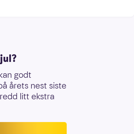
jul?
 kan godt
på årets nest siste
edd litt ekstra