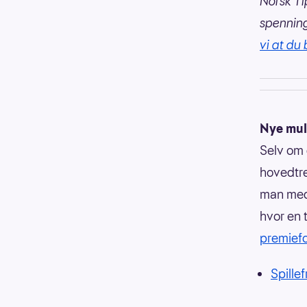
Norsk Ti
spennin
vi at du 
Nye muli
Selv om 
hovedtrek
man med 
hvor en 
premiefo
Spille