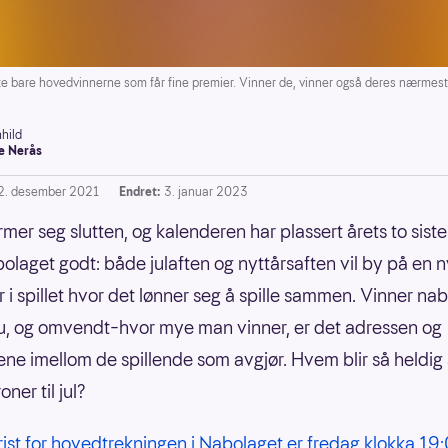
 bare hovedvinnerne som får fine premier. Vinner de, vinner også deres nærmest
hild
e Nerås
2. desember 2021
Endret:
3. januar 2023
mer seg slutten, og kalenderen har plassert årets to sist
laget godt: både julaften og nyttårsaften vil by på en n
r i spillet hvor det lønner seg å spille sammen. Vinner na
u, og omvendt–hvor mye man vinner, er det adressen og
ne imellom de spillende som avgjør. Hvem blir så heldig 
oner til jul?
frist for hovedtrekningen i Nabolaget er fredag klokka 19