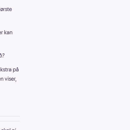
ørste
er kan
på?
ekstra på
en viser,