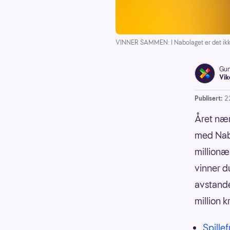
VINNER SAMMEN: I Nabolaget er det ikke
Gun
Vik
Publisert:
2
Året nær
med Nabo
millionæ
vinner d
avstande
million kr
Spille