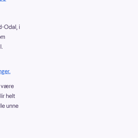
d-Odal, i
som
l.
nger.
e være
ir helt
lle unne