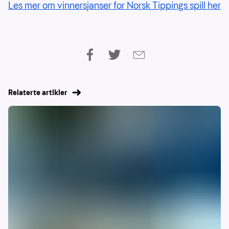
Les mer om vinnersjanser for Norsk Tippings spill her
Relaterte artikler