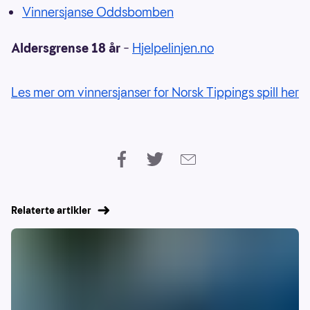
Vinnersjanse Oddsbomben
Aldersgrense 18 år
–
Hjelpelinjen.no
Les mer om vinnersjanser for Norsk Tippings spill her
Relaterte artikler