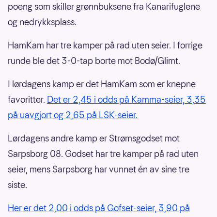
poeng som skiller grønnbuksene fra Kanarifuglene
og nedrykksplass.
HamKam har tre kamper på rad uten seier. I forrige
runde ble det 3-0-tap borte mot Bodø/Glimt.
I lørdagens kamp er det HamKam som er knepne
favoritter.
Det er 2,45 i odds på Kamma-seier, 3,35
på uavgjort og 2,65 på LSK-seier.
Lørdagens andre kamp er Strømsgodset mot
Sarpsborg 08. Godset har tre kamper på rad uten
seier, mens Sarpsborg har vunnet én av sine tre
siste.
Her er det 2,00 i odds på Gofset-seier, 3,90 på