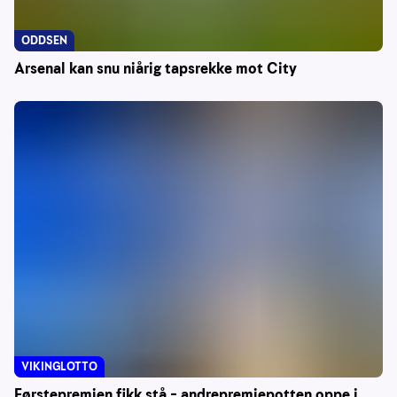
ODDSEN
Arsenal kan snu niårig tapsrekke mot City
VIKINGLOTTO
Førstepremien fikk stå – andrepremiepotten oppe i