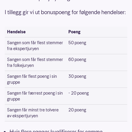
I tillegg gir vi ut bonuspoeng for følgende hendelser:
Hendelse
Poeng
Sangen som får flest stemmer
50 poeng
fra ekspertjuryen
Sangen som får flest stemmer
60 poeng
fra folkejuryen
Sangen får flest poeng i sin
30 poeng
gruppe
Sangen får færrest poeng i sin
- 20 poeng
gruppe
Sangen får minst tre tolvere
20 poeng
av ekspertjuryen
Hvis flere sanger kvalifiserer for samme