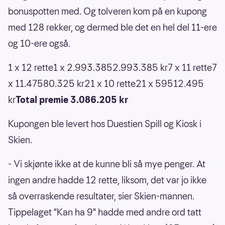
bonuspotten med. Og tolveren kom på en kupong
med 128 rekker, og dermed ble det en hel del 11-ere
og 10-ere også.
1 x 12 rette1 x 2.993.3852.993.385 kr7 x 11 rette7
x 11.47580.325 kr21 x 10 rette21 x 59512.495
kr
Total premie 3.086.205 kr
Kupongen ble levert hos Duestien Spill og Kiosk i
Skien.
- Vi skjønte ikke at de kunne bli så mye penger. At
ingen andre hadde 12 rette, liksom, det var jo ikke
så overraskende resultater, sier Skien-mannen.
Tippelaget "Kan ha 9" hadde med andre ord tatt