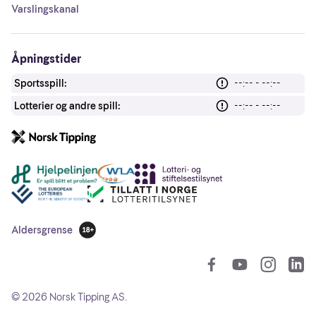
Varslingskanal
Åpningstider
Sportsspill:
--:-- - --:--
Lotterier og andre spill:
--:-- - --:--
Andre lenker
Aldersgrense
18 år
So
©
2026
Norsk Tipping AS.