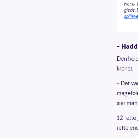
Norsk T
glede.
spilleve
– Hadd
Den held
kroner.
– Det va
mageføle
sier man
12 rette
rette e