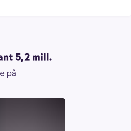
nt 5,2 mill.
te på