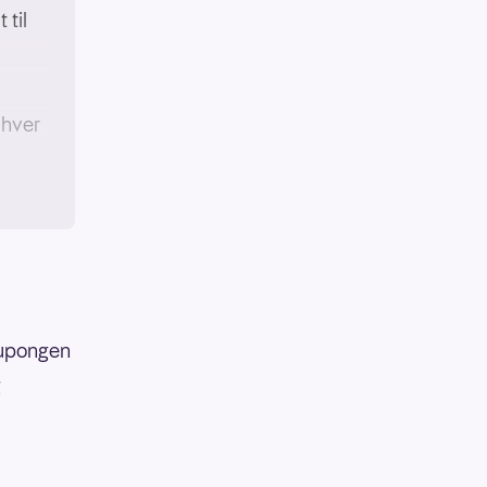
 til
 hver
dinær
ed 12
en.
 Kupongen
g