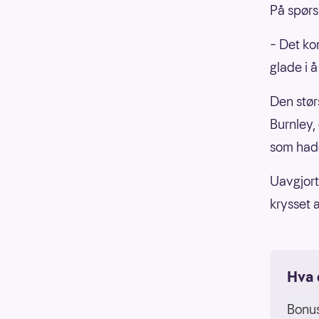
På spørs
– Det kom
glade i å
Den stør
Burnley, 
som hadd
Uavgjort
krysset 
Hva 
Bonus