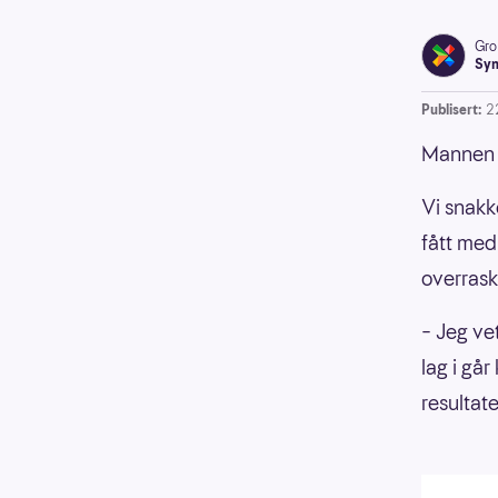
Gro
Syn
Publisert:
2
Mannen 
Vi snakk
fått med 
overrask
– Jeg vet
lag i går
resultate