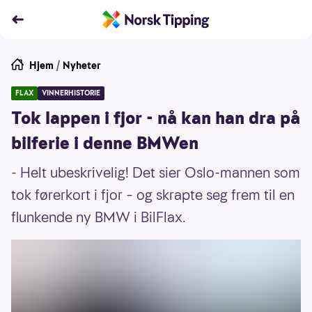
Hjem
/
Nyheter
FLAX
VINNERHISTORIE
Tok lappen i fjor - nå kan han dra på
bilferie i denne BMWen
- Helt ubeskrivelig! Det sier Oslo-mannen som
tok førerkort i fjor – og skrapte seg frem til en
flunkende ny BMW i BilFlax.