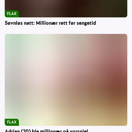
FLAX
Søvnløs natt: Millionær rett før sengetid
FLAX
Adrian (20) ble millionær på vorspiel