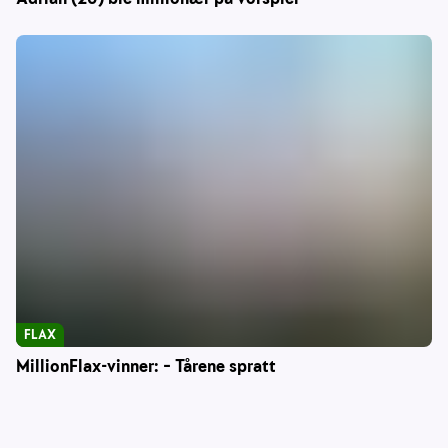
FLAX
MillionFlax-vinner: – Tårene spratt