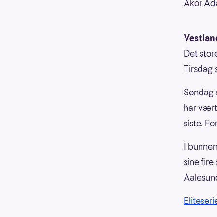
Akor Ada
Vestlan
Det store
Tirsdag 
Søndag s
har vært
siste. F
I bunnen
sine fir
Aalesund
Eliteser