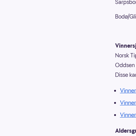
Sarpsbor
Bodø/Gli
Vinnersj
Norsk Tip
Oddsen o
Disse ka
Vinner
Vinne
Vinne
Aldersg