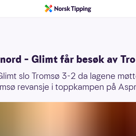
nord – Glimt får besøk av Tr
limt slo Tromsø 3-2 da lagene møtt
omsø revansje i toppkampen på Asp