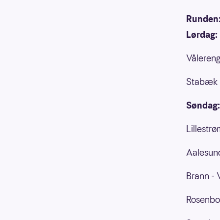
Runden
Lørdag:
Vålereng
Stabæk -
Søndag:
Lillestr
Aalesund
Brann - V
Rosenbor