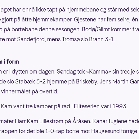
get har ennå ikke tapt på hjemmebane og står med seks
vgjort på åtte hjemmekamper. Gjestene har fem seire, én
ap på bortebane denne sesongen. Bodø/Glimt kommer fr
rte mot Sandefjord, mens Tromsø slo Brann 3-1.
 i form
r i dytten om dagen. Søndag tok «Kamma» sin tredje s
 de slo Stabæk 3-2 hjemme på Briskeby. Jens Martin G
n vinnermålet på overtid.
Kam vant tre kamper på rad i Eliteserien var i 1993.
møter HamKam Lillestrøm på Åråsen. Kanarifuglene had
 rappen før det ble 1-0-tap borte mot Haugesund forrige 