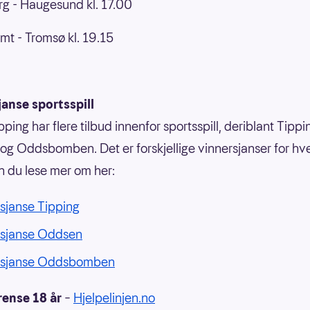
g - Haugesund kl. 17.00
mt - Tromsø kl. 19.15
anse sportsspill
ping har flere tilbud innenfor sportsspill, deriblant Tippi
g Oddsbomben. Det er forskjellige vinnersjanser for hvert
n du lese mer om her:
sjanse Tipping
rsjanse Oddsen
rsjanse Oddsbomben
rense 18 år
–
Hjelpelinjen.no