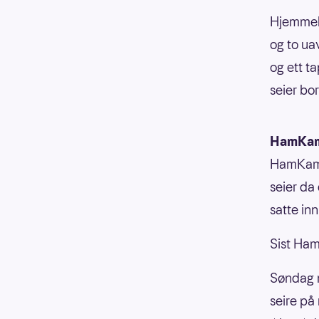
Hjemmela
og to ua
og ett t
seier bo
HamKam
HamKam e
seier da
satte in
Sist Ham
Søndag 
seire på