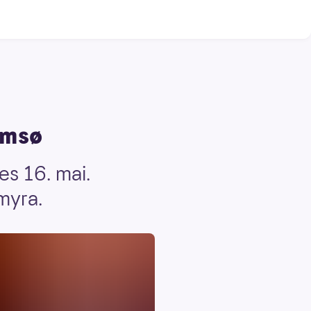
omsø
es 16. mai.
myra.