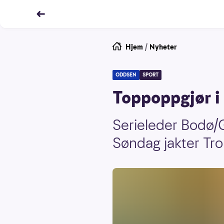
Hjem
/
Nyheter
ODDSEN
SPORT
Toppoppgjør i 
Serieleder Bodø/G
Søndag jakter Tr