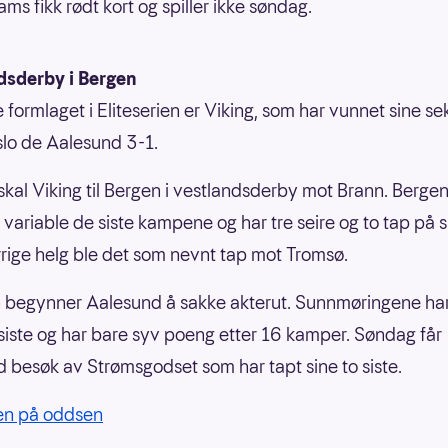
ms fikk rødt kort og spiller ikke søndag.
dsderby i Bergen
 formlaget i Eliteserien er Viking, som har vunnet sine sek
slo de Aalesund 3-1.
kal Viking til Bergen i vestlandsderby mot Brann. Berge
 variable de siste kampene og har tre seire og to tap på 
orrige helg ble det som nevnt tap mot Tromsø.
 begynner Aalesund å sakke akterut. Sunnmøringene har
e siste og har bare syv poeng etter 16 kamper. Søndag får
 besøk av Strømsgodset som har tapt sine to siste.
ien på oddsen