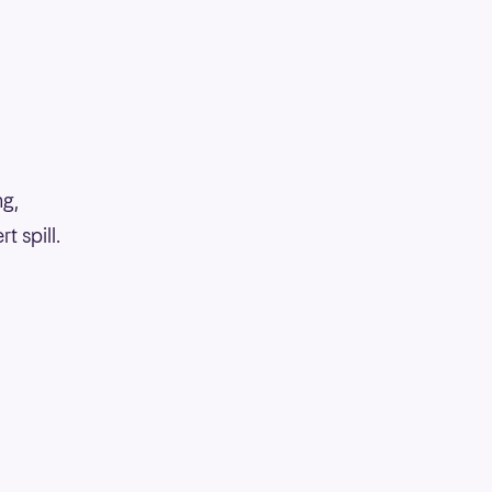
ng,
 spill.