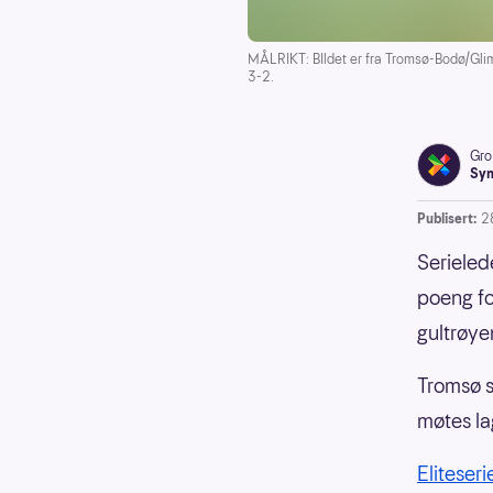
MÅLRIKT: BIldet er fra Tromsø-Bodø/Glimt
3-2.
Gro
Syn
Publisert:
2
Serieled
poeng fo
gultrøye
Tromsø s
møtes la
Eliteser