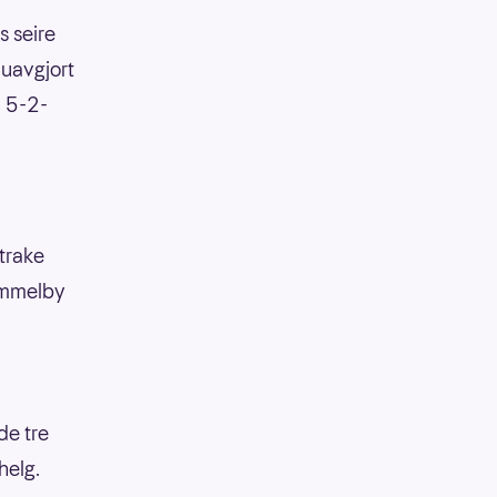
 seire
 uavgjort
a 5-2-
trake
ammelby
de tre
helg.