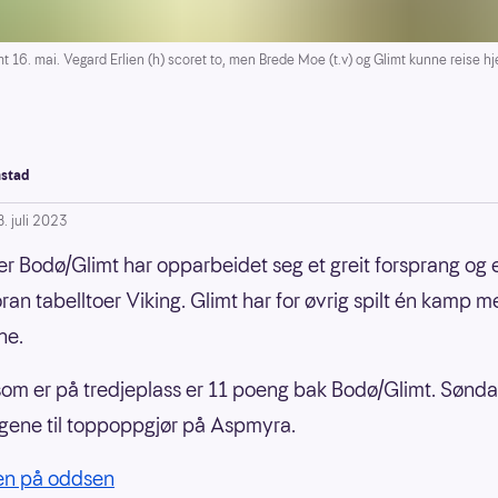
 16. mai. Vegard Erlien (h) scoret to, men Brede Moe (t.v) og Glimt kunne reise 
stad
8. juli 2023
er Bodø/Glimt har opparbeidet seg et greit forsprang og e
ran tabelltoer Viking. Glimt har for øvrig spilt én kamp m
ne.
om er på tredjeplass er 11 poeng bak Bodø/Glimt. Sønda
gene til toppoppgjør på Aspmyra.
ien på oddsen