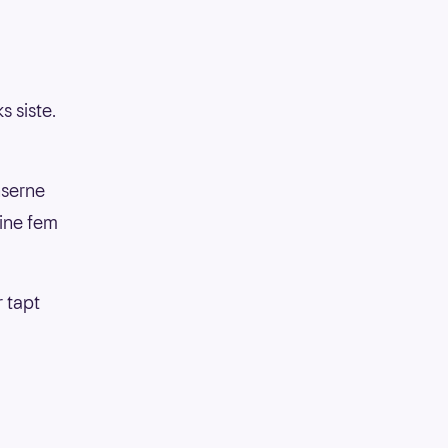
s siste.
nserne
sine fem
 tapt