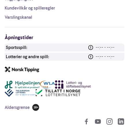
Kundevilkår og spilleregler
Varslingskanal
Åpningstider
Sportsspill:
--:-- - --:--
Lotterier og andre spill:
--:-- - --:--
Andre lenker
Aldersgrense
18 år
So