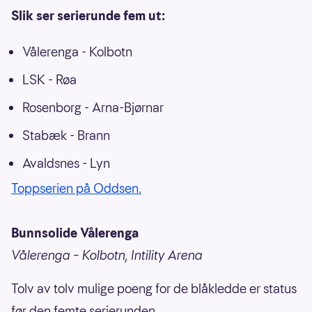
Slik ser serierunde fem ut:
Vålerenga - Kolbotn
LSK - Røa
Rosenborg - Arna-Bjørnar
Stabæk - Brann
Avaldsnes - Lyn
Toppserien på Oddsen.
Bunnsolide Vålerenga
Vålerenga – Kolbotn, Intility Arena
Tolv av tolv mulige poeng for de blåkledde er status
før den femte serierunden.