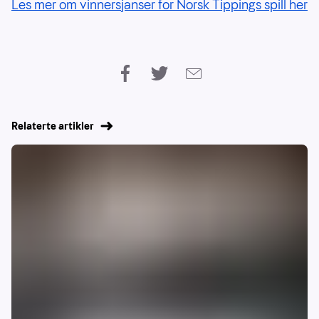
Les mer om vinnersjanser for Norsk Tippings spill her
Relaterte artikler