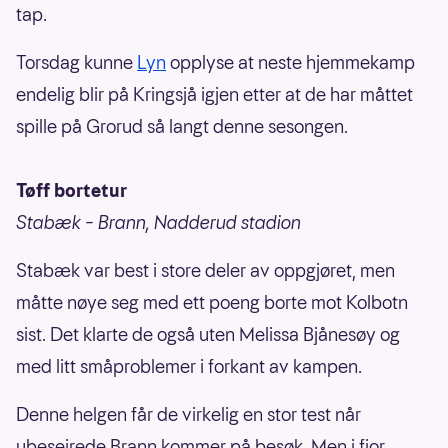
tap.
Torsdag kunne
Lyn
opplyse at neste hjemmekamp
endelig blir på Kringsjå igjen etter at de har måttet
spille på Grorud så langt denne sesongen.
Tøff bortetur
Stabæk – Brann, Nadderud stadion
Stabæk var best i store deler av oppgjøret, men
måtte nøye seg med ett poeng borte mot Kolbotn
sist. Det klarte de også uten Melissa Bjånesøy og
med litt småproblemer i forkant av kampen.
Denne helgen får de virkelig en stor test når
ubeseirede Brann kommer på besøk. Men i fjor