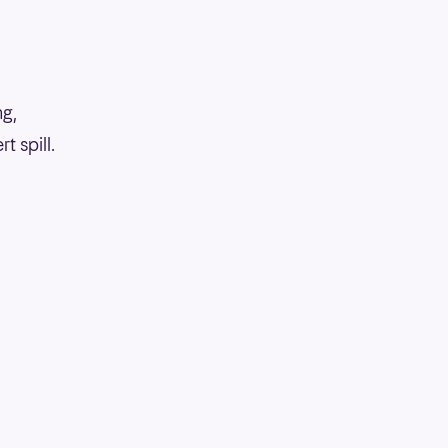
ng,
 spill.