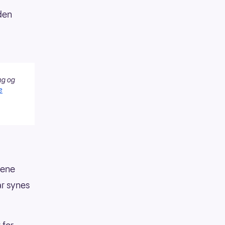
 den
ng og
e
gene
år synes