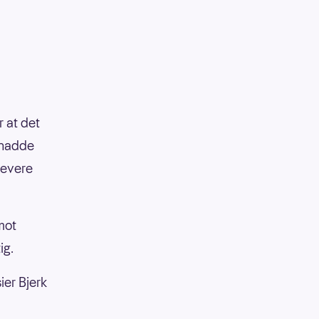
r at det
 hadde
levere
mot
ig.
ier Bjerk