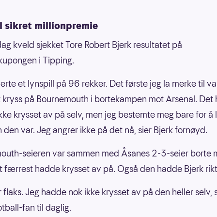
l sikret millionpremie
dag kveld sjekket Tore Robert Bjerk resultatet på
upongen i Tipping.
erte et lynspill på 96 rekker. Det første jeg la merke til va
t kryss på Bournemouth i bortekampen mot Arsenal. Det
ikke krysset av på selv, men jeg bestemte meg bare for å 
 den var. Jeg angrer ikke på det nå, sier Bjerk fornøyd.
outh-seieren var sammen med Åsanes 2-3-seier borte 
et færrest hadde krysset av på. Også den hadde Bjerk rikt
 flaks. Jeg hadde nok ikke krysset av på den heller selv, s
tball-fan til daglig.