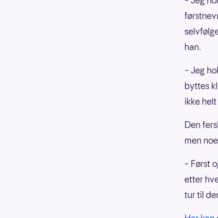
– Jeg ho
førstnev
selvfølg
han.
– Jeg ho
byttes kl
ikke hel
Den fersk
men noen
– Først o
etter hve
tur til d