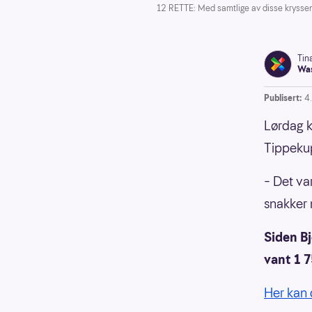
12 RETTE: Med samtlige av disse kryssen
Tin
Was
Publisert:
4
Lørdag k
Tippekup
– Det va
snakker
Siden Bj
vant 1 
Her kan 