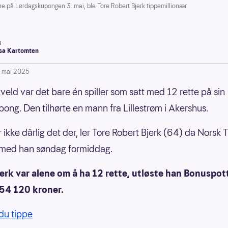
e på Lørdagskupongen 3. mai, ble Tore Robert Bjerk tippemillionær.
a
a Kartomten
. mai 2025
veld var det bare én spiller som satt med 12 rette på sin
ong. Den tilhørte en mann fra Lillestrøm i Akershus.
r ikke dårlig det der, ler Tore Robert Bjerk (64) da Norsk 
 med han søndag formiddag.
erk var alene om å ha 12 rette, utløste han Bonuspot
754 120 kroner.
du tippe