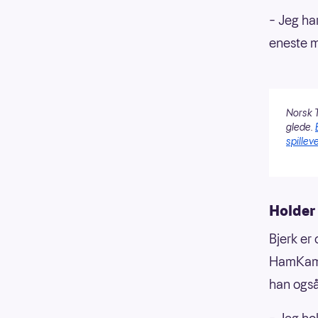
– Jeg har
eneste m
Norsk T
glede.
spilleve
Holder
Bjerk er
HamKam o
han også