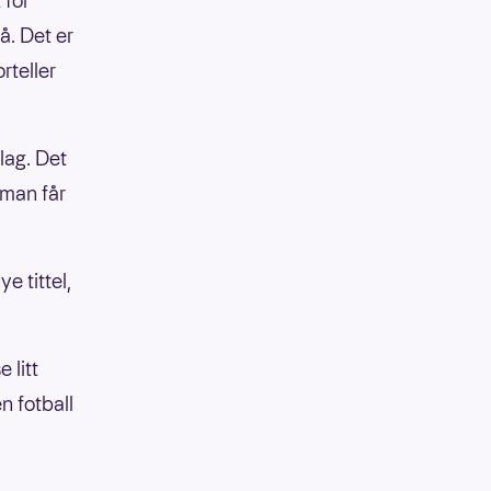
 for
å. Det er
rteller
lag. Det
 man får
e tittel,
 litt
en fotball