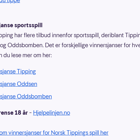
du tippe
anse sportsspill
ping har flere tilbud innenfor sportsspill, deriblant Tippi
g Oddsbomben. Det er forskjellige vinnersjanser for hvert
n du lese mer om her:
sjanse Tipping
rsjanse Oddsen
rsjanse Oddsbomben
rense 18 år
–
Hjelpelinjen.no
om vinnersjanser for Norsk Tippings spill her