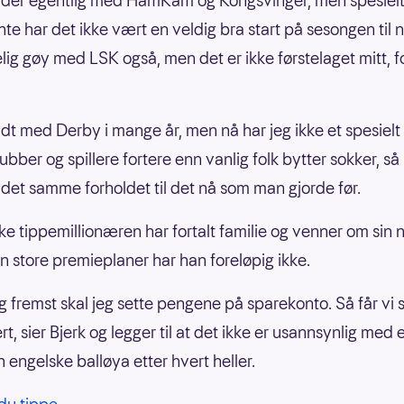
lder egentlig med HamKam og Kongsvinger, men spesielt
nte har det ikke vært en veldig bra start på sesongen til n
elig gøy med LSK også, men det er ikke førstelaget mitt, fo
ldt med Derby i mange år, men nå har jeg ikke et spesielt 
ubber og spillere fortere enn vanlig folk bytter sokker, så
t det samme forholdet til det nå som man gjorde før.
e tippemillionæren har fortalt familie og venner om sin ny
 store premieplaner har han foreløpig ikke.
g fremst skal jeg sette pengene på sparekonto. Så får vi se
rt, sier Bjerk og legger til at det ikke er usannsynlig med 
en engelske balløya etter hvert heller.