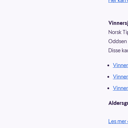
Her kan 
Vinnersj
Norsk Tip
Oddsen o
Disse ka
Vinner
Vinne
Vinne
Aldersg
Les mer 