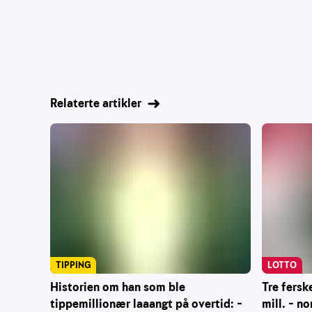
Relaterte artikler
TIPPING
LOTTO
Historien om han som ble
Tre fersk
tippemillionær laaangt på overtid: –
mill. – n