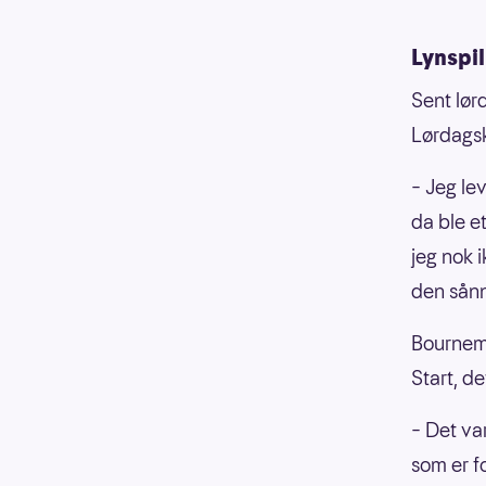
Lynspil
Sent lør
Lørdagsk
– Jeg lev
da ble e
jeg nok 
den sånn
Bournem
Start, d
– Det var
som er fo