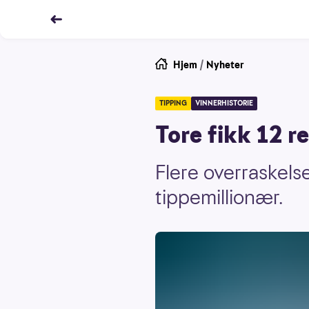
Hjem
/
Nyheter
TIPPING
VINNERHISTORIE
Tore fikk 12 re
Flere overraskels
tippemillionær.