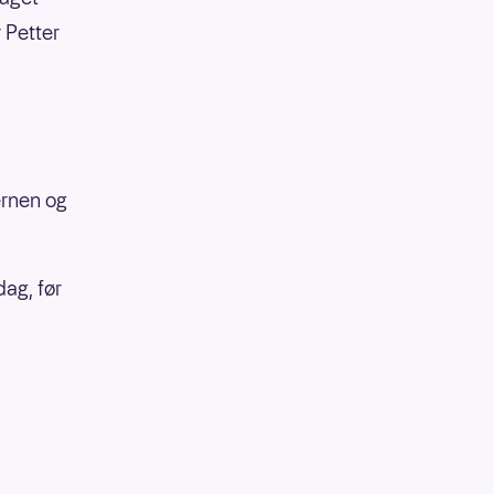
r Petter
ernen og
ag, før