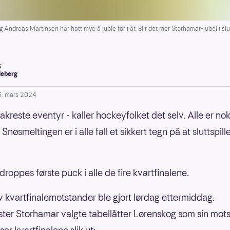
Andreas Martinsen har hatt mye å juble for i år. Blir det mer Storhamar-jubel i slut
s
leberg
3. mars 2024
akreste eventyr - kaller hockeyfolket det selv. Alle er nok
 Snøsmeltingen er i alle fall et sikkert tegn på at sluttspille
roppes første puck i alle de fire kvartfinalene.
v kvartfinalemotstander ble gjort lørdag ettermiddag.
ter Storhamar valgte tabellåtter Lørenskog som sin mots