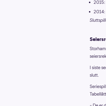
2015: 
2014: 
Sluttspi
Seiers
Storhama
seiersre
I siste s
slutt.
Seriespil
Tabellåt
– De er 