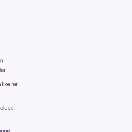
rm
er.
 like før
elder.
laget