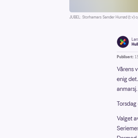
JUBEL: Storhamars Sander Hurrød (t.v) og 
Lar
Hul
Publisert:
1
Vårens v
enig det.
anmarsj.
Torsdag d
Valget a
Seriemes