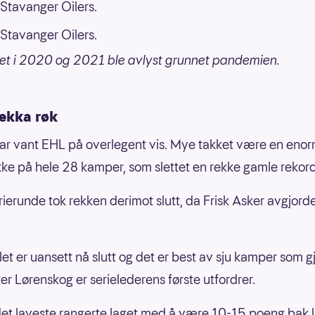
Stavanger Oilers.
Stavanger Oilers.
llet i 2020 og 2021 ble avlyst grunnet pandemien.
rekka røk
r vant EHL på overlegent vis. Mye takket være en eno
kke på hele 28 kamper, som slettet en rekke gamle rekord
erierunde tok rekken derimot slutt, da Frisk Asker avgjorde
let er uansett nå slutt og det er best av sju kamper som gj
ter Lørenskog er serielederens første utfordrer.
det laveste rangerte laget med å være 10-15 poeng bak 