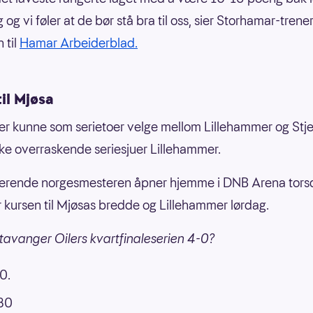
 og vi føler at de bør stå bra til oss, sier Storhamar-trene
 til
Hamar Arbeiderblad.
til Mjøsa
r kunne som serietoer velge mellom Lillehammer og Stj
kke overraskende seriesjuer Lillehammer.
erende norgesmesteren åpner hjemme i DNB Arena torsd
r kursen til Mjøsas bredde og Lillehammer lørdag.
tavanger Oilers kvartfinaleserien 4-0?
0.
.80