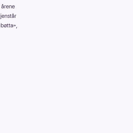
e årene
gjenstår
«bøtta»,