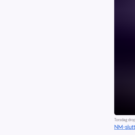
Torsdag drop
NM-slutt