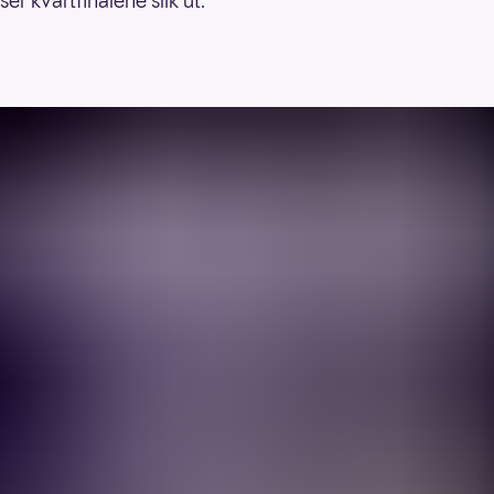
er kvartfinalene slik ut: