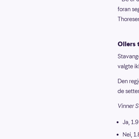
foran seg
Thoresen
Oilers 
Stavange
valgte i
Den regj
de sette
Vinner S
Ja, 1.9
Nei, 1