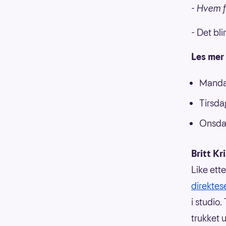
- Hvem fo
- Det bl
Les mer
Mand
Tirsda
Onsd
Britt Kr
Like ett
direkte
i studio
trukket u