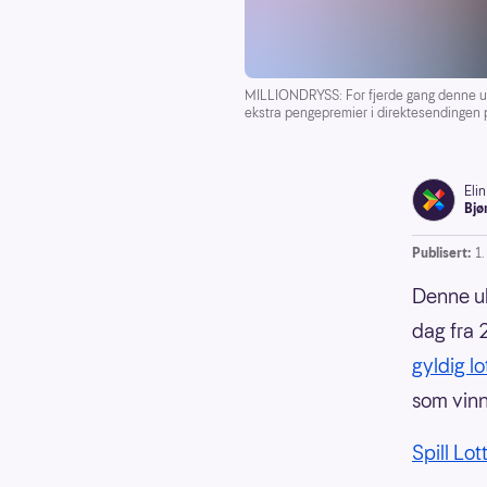
MILLIONDRYSS: For fjerde gang denne uka 
ekstra pengepremier i direktesendingen
Elin
Bjø
Publisert:
1
Denne uk
dag fra 
gyldig l
som vinne
Spill Lot