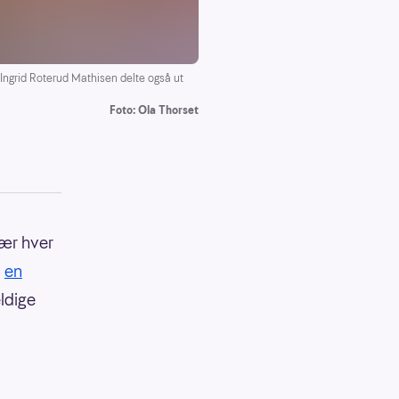
 Ingrid Roterud Mathisen delte også ut
Foto: Ola Thorset
nær hver
a
en
eldige