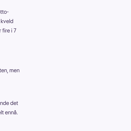
tto-
 kveld
ire i 7
sten, men
hende det
lt ennå.