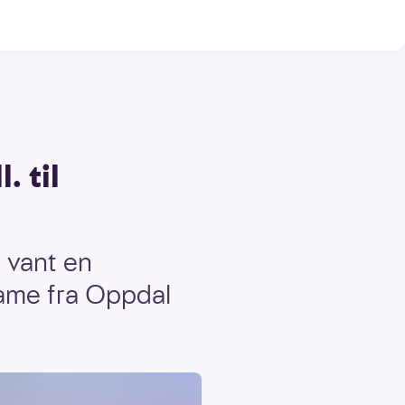
. til
t vant en
 dame fra Oppdal