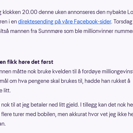
g klokken 20.00 denne uken annonseres den nybakte Lo
ren i en
direktesending på våre Facebook-sider
. Torsdag
altså mannen fra Sunnmøre som ble millionvinner nummer f
n fikk høre det først
nen måtte nok bruke kvelden til å fordøye milliongevin
mål om hva pengene skal brukes til, hadde han rukket å
 litt.
r nok til at jeg betaler ned litt gjeld. I tillegg kan det nok 
n flere turer med bobilen, men akkurat hvor vet jeg ikke he
an.