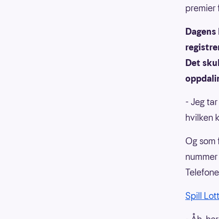
premier 
Dagens 
registre
Det skul
oppdali
- Jeg ta
hvilken 
Og som f
nummer 5
Telefone
Spill Lot