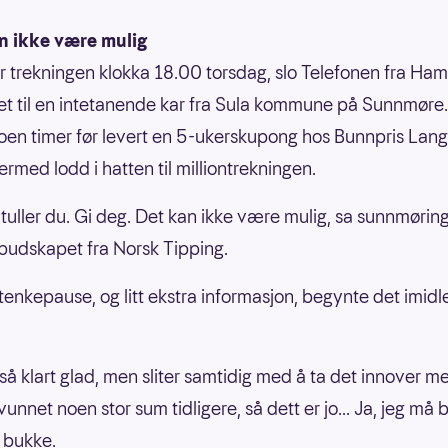
an ikke være mulig
er trekningen klokka 18.00 torsdag, slo Telefonen fra Ha
 til en intetanende kar fra Sula kommune på Sunnmøre
en timer før levert en 5-ukerskupong hos Bunnpris Lan
rmed lodd i hatten til milliontrekningen.
å tuller du. Gi deg. Det kan ikke være mulig, sa sunnmørin
 budskapet fra Norsk Tipping.
 tenkepause, og litt ekstra informasjon, begynte det imidle
 så klart glad, men sliter samtidig med å ta det innover m
vunnet noen stor sum tidligere, så dett er jo... Ja, jeg må 
 bukke.