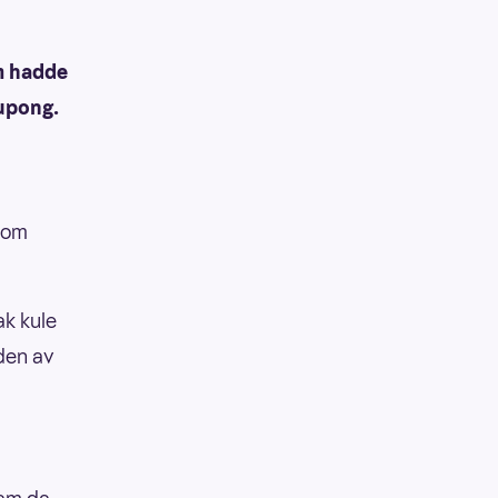
om hadde
kupong.
l om
ak kule
den av