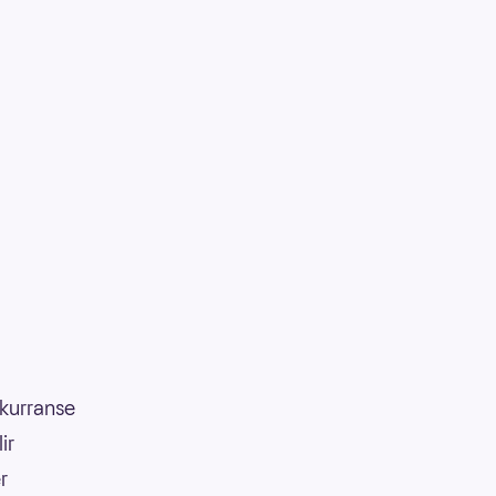
nkurranse
ir
r