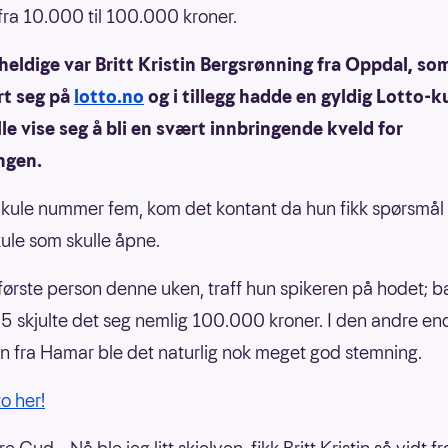
fra 10.000 til 100.000 kroner.
heldige var Britt Kristin Bergsrønning fra Oppdal, s
rt seg på
lotto.no
og i tillegg hadde en gyldig Lotto-
le vise seg å bli en svært innbringende kveld for
ngen.
r kule nummer fem, kom det kontant da hun fikk spørsmå
kule som skulle åpne.
ørste person denne uken, traff hun spikeren på hodet; b
 skjulte det seg nemlig 100.000 kroner. I den andre en
n fra Hamar ble det naturlig nok meget god stemning.
to her!