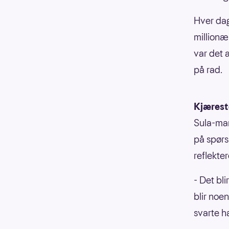
Hver da
millionæ
var det 
på rad.
Kjæreste
Sula-man
på spørs
reflektere
- Det bli
blir noe
svarte h