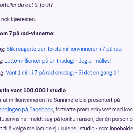
rteller du det til først?
ir nok kjæresten.
 om 7 på rad-vinnerne:
ag:
Slik reagerte den første millionvinneren i 7 på rad
g:
Lotto-millionær på en tirsdag: - Jeg er målløs!
ag
: Vant 1 mill. i 7 på rad onsdag: - Si det en gang til!
istin vant 100.000 i studio
er at millionvinneren fra Sunnmøre ble presentert på
sendingen på Facebook
, fortsatte premiedrysset med ko
. Tusenvis har meldt seg på konkurransen, der én person bl
t til å velge mellom de sju kulene i studio - som inneholde