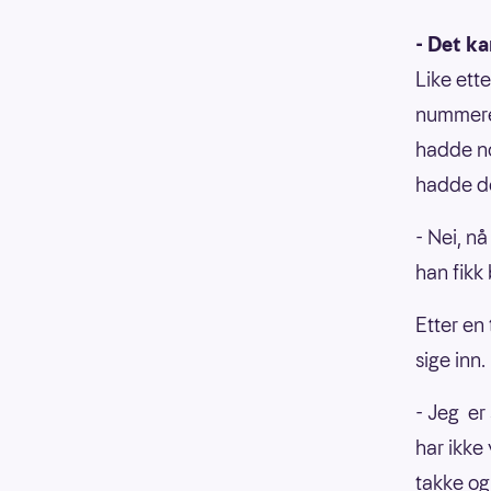
- Det k
Like ett
nummeret
hadde no
hadde de
- Nei, n
han fikk
Etter en
sige inn.
- Jeg er
har ikke 
takke og