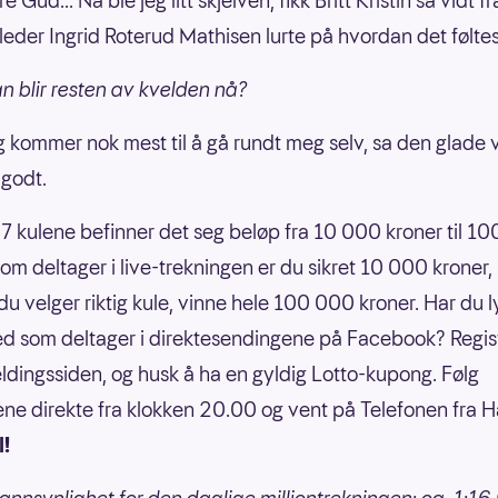
re Gud... Nå ble jeg litt skjelven, fikk Britt Kristin så vidt 
eder Ingrid Roterud Mathisen lurte på hvordan det følte
n blir resten av kvelden nå?
eg kommer nok mest til å gå rundt meg selv, sa den glade 
 godt.
 7 kulene befinner det seg beløp fra 10 000 kroner til 1
Som deltager i live-trekningen er du sikret 10 000 kroner
u velger riktig kule, vinne hele 100 000 kroner. Har du lys
 som deltager i direktesendingene på Facebook? Regis
dingssiden, og husk å ha en gyldig Lotto-kupong. Følg
ne direkte fra klokken 20.00 og vent på Telefonen fra 
l!