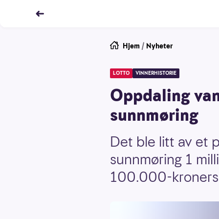
Hjem
/
Nyheter
LOTTO
VINNERHISTORIE
Oppdaling vant
sunnmøring
Det ble litt av e
sunnmøring 1 mill
100.000-kronersk