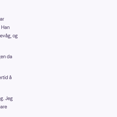
mar
. Han
gevåg, og
gen da
rtid å
eg. Jeg
bare