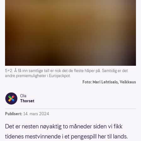
5+2: Å få inn samtlige tall er nok det de fleste håper på. Samtidig er det
andre premiemuligheter i Eurojackpot.
Foto: Mari Lehtisalo, Veikkaus
Ola
Thorset
Publisert:
14. mars 2024
Det er nesten nøyaktig to måneder siden vi fikk
tidenes mestvinnende i et pengespill her til lands.