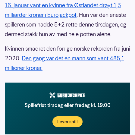
16. januar vant en kvinne fra Østlandet drøyt 1,3
milliarder kroner i Eurojackpot
. Hun var den eneste
spilleren som hadde 5+2 rette denne tirsdagen, og
dermed stakk hun av med hele potten alene.
Kvinnen smadret den forrige norske rekorden fra juni
2020.
Den gang var det en mann som vant 485,1
millioner kroner.
Spillefrist tirsdag eller fredag kl. 19:00
Lever spill