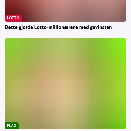
LOTTO
Dette gjorde Lotto-millionærene med gevinsten
FLAX