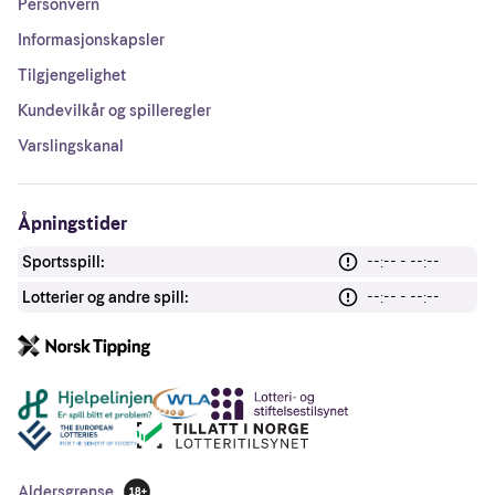
Personvern
Informasjonskapsler
Tilgjengelighet
Kundevilkår og spilleregler
Varslingskanal
Åpningstider
Sportsspill:
--:-- - --:--
Lotterier og andre spill:
--:-- - --:--
Andre lenker
Aldersgrense