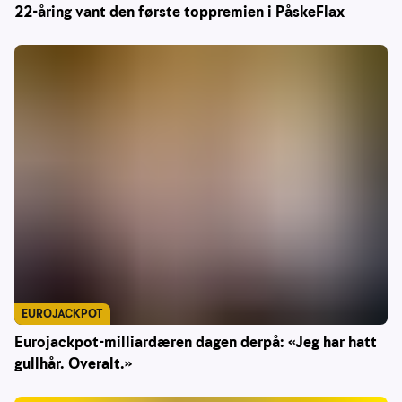
22-åring vant den første toppremien i PåskeFlax
EUROJACKPOT
Eurojackpot-milliardæren dagen derpå: «Jeg har hatt
gullhår. Overalt.»