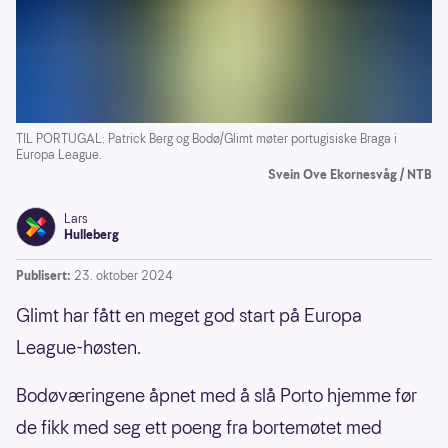
TIL PORTUGAL: Patrick Berg og Bodø/Glimt møter portugisiske Braga i
Europa League.
Svein Ove Ekornesvåg / NTB
Lars
Hulleberg
Publisert:
23. oktober 2024
Glimt har fått en meget god start på Europa
League-høsten.
Bodøværingene åpnet med å slå Porto hjemme før
de fikk med seg ett poeng fra bortemøtet med