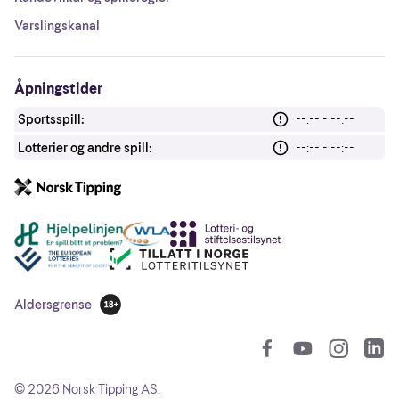
Varslingskanal
Åpningstider
Sportsspill:
--:-- - --:--
Lotterier og andre spill:
--:-- - --:--
Andre lenker
Aldersgrense
18 år
So
©
2026
Norsk Tipping AS.