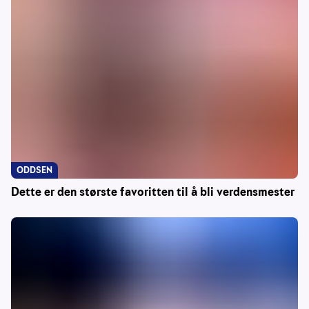
ODDSEN
Dette er den største favoritten til å bli verdensmester